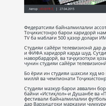
Автор
Info@fft.tj
| 27.04.2015
Федератсияи байналмилалии ассот
Тоҷикистонро барои харидорӣ нам
TV ба маблағи 500 ҳазор долари И
Студияи сайёри телевизионӣ дар д
и ФИФА харидорӣ карда шуд. Сутд
наворбардорӣ, ва таҷҳизотҳои ҳо
чунин студияи сайёри телевизионӣ
Бо ёрии ин студияи шахсии худ мо
миллӣ ва чемпионати Тоҷикистонр
Студияи мазкур барои аввалин бо
байни «Истиқлол»-и Душанбе ва «П
фестивали байналмилалии футбол
дар Варзишгоҳи марказии ҷумҳури