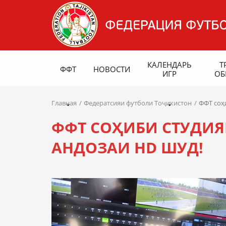
КАЛЕНДАРЬ
Т
ФФТ
НОВОСТИ
ИГР
ОБ
Главная
Федератсияи футболи Тоҷикистон
ФФТ соҳ
ФФТ СОҲИБИ СТУДИЯ
АНДОЗАИ HD ШУД!