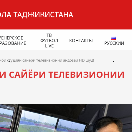
ТВ
РЕНЕРСКОЕ
ФУТБОЛ
КОНТАКТЫ
РАЗОВАНИЕ
РУССКИЙ
LIVE
иби студияи сайёри телевизионии андозаи HD шуд!
И САЙЁРИ ТЕЛЕВИЗИОНИИ