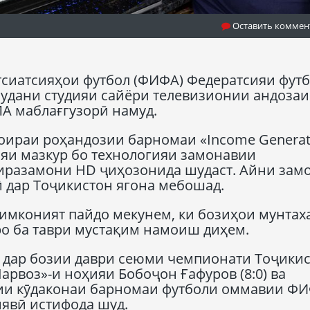
Оставить коммен
сиатсияҳои футбол (ФИФА) Федератсияи фут
удани студияи сайёри телевизионии андоза
МА маблағгузорӣ намуд.
оираи роҳандозии барномаи «Income Generat
ияи мазкур бо технологияи замонавии
зиразамони HD ҷиҳозонида шудаст. Айни зам
 дар Тоҷикистон ягона мебошад.
 имконият пайдо мекунем, ки бозиҳои мунтах
о ба таври мустақим намоиш диҳем.
р дар бозии даври сеюми чемпионати Тоҷики
арвоз»-и ноҳияи Бобоҷон Ғафуров (8:0) ва
ии кӯдаконаи барномаи футболи оммавии Ф
явӣ истифода шуд.