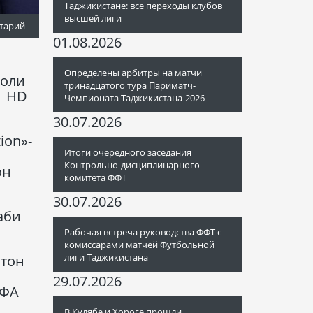
Таджикистане: все переходы клубов
высшей лиги
тарий
01.08.2026
Определены арбитры на матчи
боли
тринадцатого тура Париматч-
и HD
Чемпионата Таджикистана-2026
30.07.2026
ion»-
Итоги очередного заседания
Контрольно-дисциплинарного
он
комитета ФФТ
30.07.2026
аби
Рабочая встреча руководства ФФТ с
комиссарами матчей Футбольной
лиги Таджикистана
стон
29.07.2026
ИФА
В Кулябе и Хороге прошли