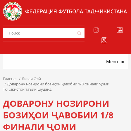
Menu
≡
Главная
Лигаи Олӣ
Доварону нозирони бозиҳои ҷавобии 1/8 финали Ҷоми
Тоҷикистон таъин шуданд
ДОВАРОНУ НОЗИРОНИ
БОЗИҲОИ ҶАВОБИИ 1/8
ФИНАЛИ ҶОМИ