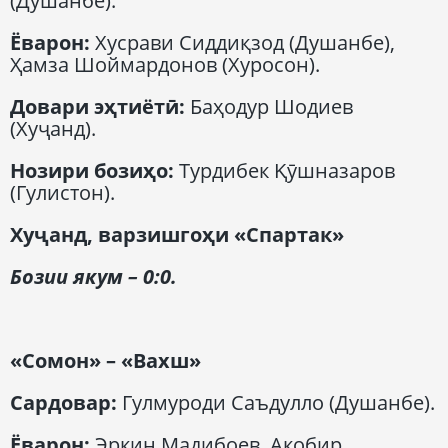
(Душанбе).
Ёварон
:
Хусрави Сиддиқзод (Душанбе),
Ҳамза Шоймардонов (Хуросон).
Довари эҳтиётӣ
:
Баҳодур Шодиев
(Хуҷанд).
Нозири бозиҳо
:
Турдибек Қӯшназаров
(Гулистон).
Ху
ҷанд
,
варзишгоҳи
«Спартак»
Бозии якум
– 0:0.
«Сомон» – «Вахш»
Сардовар
:
Гулмуроди Саъдулло (Душанбе).
Ёварон
:
Эркин Мадибоев, Акобир