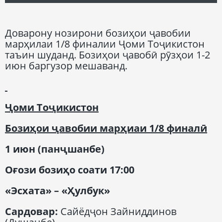
Доварону нозирони бозиҳои ҷавобии
марҳилаи 1/8 финалии Ҷоми Тоҷикистон
таъин шуданд. Бозиҳои ҷавобӣ рӯзҳои 1-2
июн баргузор мешаванд.
Ҷоми Тоҷикистон
Бозиҳои ҷавобии марҳиаи 1/8 финалӣ
1 июн (панҷшанбе)
Оғози бозиҳо соати 17:00
«Эсхата» – «
Ҳ
улбук»
Сардовар
:
Сайёдҷон Зайниддинов