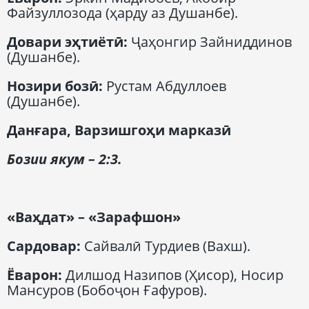
Файзуллозода (ҳарду аз Душанбе).
Довари эҳтиётӣ
:
Ҷаҳонгир Зайниддинов
(Душанбе).
Нозири бозӣ
:
Рустам Абдуллоев
(Душанбе).
Дан
ғ
ара,
Варзишгоҳи марказӣ
Бозии якум
– 2:3.
«Ва
ҳ
дат» – «Зарафшон»
Сардовар
:
Сайвалӣ Турдиев (Вахш).
Ёварон
:
Дилшод Назипов (Ҳисор), Носир
Мансуров (Бобоҷон Ғафуров).