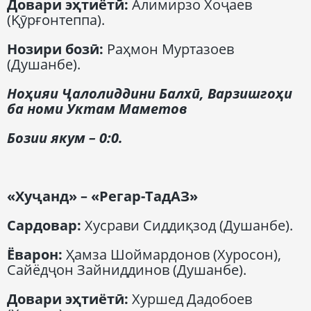
Довари эҳтиётӣ
:
Алимирзо Хоҷаев
(Қӯрғонтеппа).
Нозири бозӣ
:
Раҳмон Муртазоев
(Душанбе).
Ноҳияи Ҷалолиддини Балхӣ
,
Варзишгоҳи
ба номи Уктам Маметов
Бозии якум
– 0:0.
«Ху
ҷанд
» – «Регар-ТадАЗ»
Сардовар
:
Хусрави Сиддиқзод (Душанбе).
Ёварон
:
Ҳамза Шоймардонов (Хуросон),
Сайёдҷон Зайниддинов (Душанбе).
Довари эҳтиётӣ
:
Хуршед Дадобоев