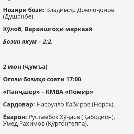
Нозири бозӣ
:
Владимир Домлоҷонов
(Душанбе).
К
ӯлоб
,
Варзишгоҳи марказӣ
Бозии якум
– 2:2.
2 июн (
ҷумъа
)
Оғози бозиҳо соати
17:00
«Пан
ҷшер
» –
КМВА
«П
о
мир»
Сардовар
:
Насрулло Кабиров (Норак).
Ёварон
:
Рустамбек Хӯҷаев (Қабодиён),
Умед Раҳимов (Қӯрғонтеппа).