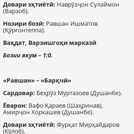
Довари эҳтиётӣ
:
Наврӯзҷон Сулаймон
(Варзоб).
Нозири бозӣ
:
Равшан Ишматов
(Қӯрғонтеппа).
Ва
ҳ
дат,
Варзишгоҳи марказӣ
Бозии якум
– 1:0.
«Равшан» – «Бар
қчӣ
»
Сардовар
:
Беҳрӯз Муртазоев (Душанбе).
Ёварон
:
Вафо Қараев (Шаҳринав),
Амирҷон Хоркашев (Душанбе).
Довари эҳтиётӣ
:
Фурқат Мирҳайдаров
(Кӯлоб).