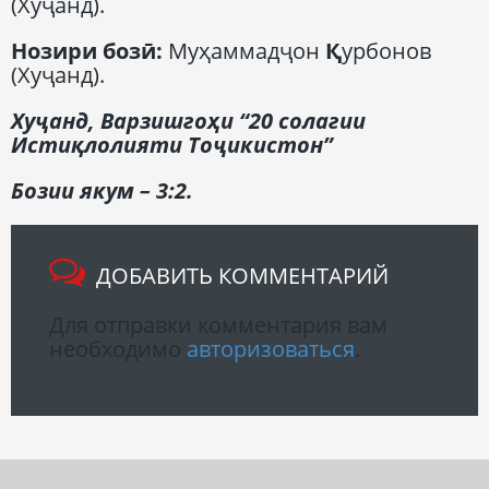
(Хуҷанд).
Нозири бозӣ
:
Муҳаммадҷон
Қ
урбонов
(Хуҷанд).
Ху
ҷанд
,
Варзишгоҳи “
20
солагии
Истиқлолияти Тоҷикистон”
Бозии якум
– 3:2.
ДОБАВИТЬ КОММЕНТАРИЙ
Для отправки комментария вам
необходимо
авторизоваться
.