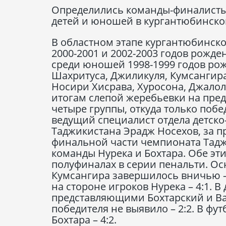
Определились команды-финалисты 
детей и юношей в кургантюбинской
В областном этапе кургантюбинск
2000-2001 и 2002-2003 годов рожд
среди юношей 1998-1999 годов рож
Шахритуса, Джиликуля, Кумсангира
Носири Хисрава, Хуросона, Джалол
итогам слепой жеребьевки на пре
четыре группы, откуда только поб
ведущий специалист отдела детск
Таджикистана Эрадж Носехов, за п
финальной части чемпионата Тадж
команды Нурека и Бохтара. Обе эт
полуфиналах в серии пенальти. О
Кумсангира завершилось вничью – 
на стороне игроков Нурека – 4:1.
представляющими Бохтарский и Ва
победителя не выявило – 2:2. В фу
Бохтара – 4:2.