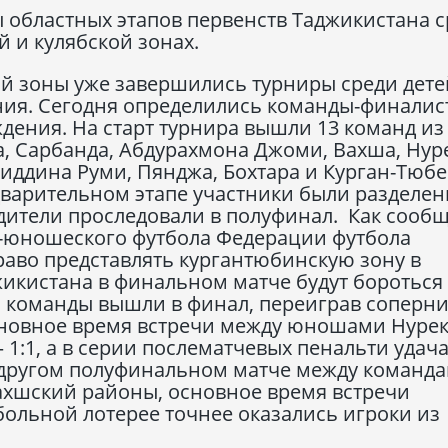
областных этапов первенств Таджикистана с
 и кулябской зонах.
ой зоны уже завершились турниры среди дете
ения. Сегодня определились команды-финалис
дения. На старт турнира вышли 13 команд из
, Сарбанда, Абдурахмона Джоми, Вахша, Нуре
иддина Руми, Пянджа, Бохтара и Курган-Тюбе
дварительном этапе участники были разделен
едители проследовали в полуфинал. Как сооб
о-юношеского футбола Федерации футбола
раво представлять кургантюбинскую зону в
икистана в финальном матче будут бороться
и команды вышли в финал, переиграв соперни
сновное время встречи между юношами Нурек
1:1, а в серии послематчевых пенальти удач
 В другом полуфинальном матче между команда
хшский районы, основное время встречи
тбольной лотерее точнее оказались игроки из