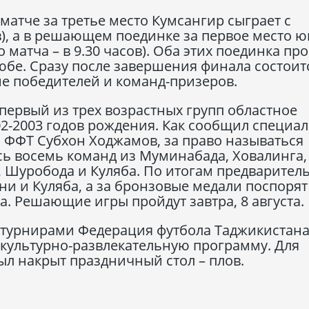
в матче за третье место Кумсангир сыграет с
ов), а в решающем поединке за первое место
 матча – в 9.30 часов). Оба этих поединка пр
Тюбе. Сразу после завершения финала состоит
е победителей и команд-призеров.
 первый из трех возрастных групп областное
02-2003 годов рождения. Как сообщил специал
 ФФТ Субхон Ходжамов, за право называться
ь восемь команд из Муминабада, Ховалинга,
, Шуробода и Куляба. По итогам предварител
ни и Куляба, а за бронзовые медали поспорят
. Решающие игры пройдут завтра, 8 августа.
с турнирами Федерация футбола Таджикистан
 культурно-развлекательную программу. Для
ыл накрыт праздничный стол – плов.