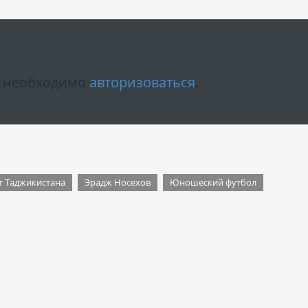
м необходимо
авторизоваться
.
 Таджикистана
Эрадж Носехов
Юношеский футбол