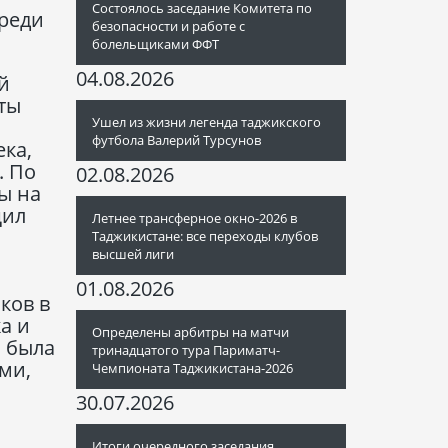
Состоялось заседание Комитета по
реди
безопасности и работе с
болельщиками ФФТ
04.08.2026
й
ты
Ушел из жизни легенда таджикского
футбола Валерий Турсунов
ка,
. По
02.08.2026
ы на
щил
Летнее трансферное окно-2026 в
Таджикистане: все переходы клубов
высшей лиги
01.08.2026
ков в
а и
Определены арбитры на матчи
а была
тринадцатого тура Париматч-
ми,
Чемпионата Таджикистана-2026
30.07.2026
Итоги очередного заседания