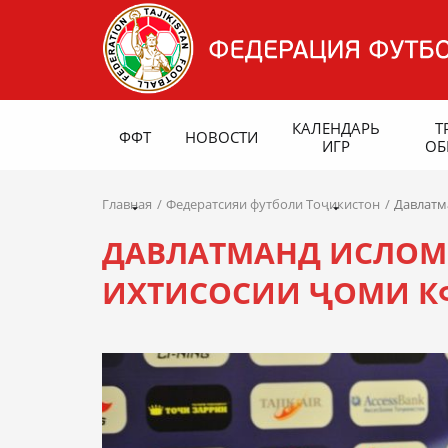
КАЛЕНДАРЬ
Т
ФФТ
НОВОСТИ
ИГР
ОБ
Главная
Федератсияи футболи Тоҷикистон
Давлатм
ДАВЛАТМАНД ИСЛОМ
ИХТИСОСИИ ҶОМИ КФ