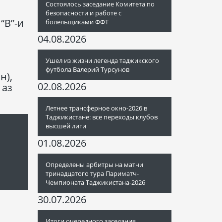
Состоялось заседание Комитета по
безопасности и работе с
“В”-и
болельщиками ФФТ
04.08.2026
Ушел из жизни легенда таджикского
и
футбола Валерий Турсунов
н),
02.08.2026
 аз
Летнее трансферное окно-2026 в
Таджикистане: все переходы клубов
высшей лиги
01.08.2026
Определены арбитры на матчи
тринадцатого тура Париматч-
Чемпионата Таджикистана-2026
30.07.2026
Итоги очередного заседания