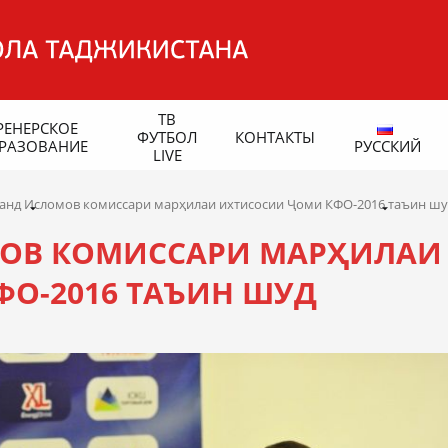
ТВ
РЕНЕРСКОЕ
ФУТБОЛ
КОНТАКТЫ
РАЗОВАНИЕ
РУССКИЙ
LIVE
анд Исломов комиссари марҳилаи ихтисосии Ҷоми КФО-2016 таъин шу
ОВ КОМИССАРИ МАРҲИЛАИ
О-2016 ТАЪИН ШУД