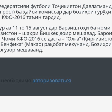
едератсияи футболи Тоҷикиятон Давлатманд
 рост) ба ҳайси комиссар дар бозиҳои гурӯҳи 
КФО-2016 таъин гардид.
 аз 11 то 15 август дар Варзишгоҳи ба номи
зистон – шаҳри Бишкек доир мешавад. Баро
Ҷоми КФО-2016 се даста – “Олға” (Қирғизисто
 Бенфика” (Макао) рақобат мекунанд. Бозиҳои
аргузор мешаванд.
м необходимо
авторизоваться
.