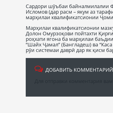
Сардори шӯъбаи байналмилалии Ф
Исломов (дар расм – якум аз тарафи
марҳилаи квалификатсионии Ҷоми 
Марҳилаи квалификатсионии мазкур
Долон Омурзоқови пойтахти Қирғи
роҳхати ягона ба марҳилаи баъдии 
“Шайх Ҷамал” (Бангладеш) ва “Каса
рӯи системаи даврӣ дар як қисм б
ДОБАВИТЬ КОММЕНТАРИЙ
Для отправки комментария ва