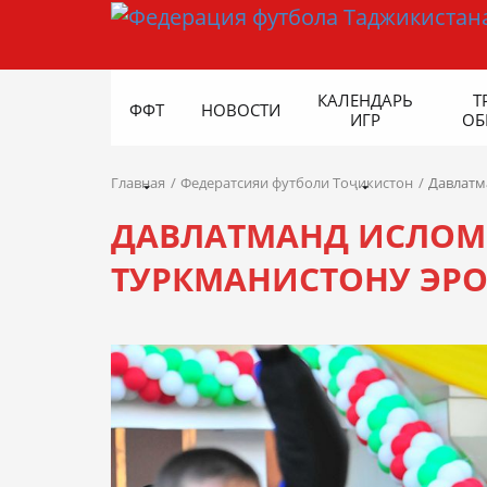
КАЛЕНДАРЬ
Т
ФФТ
НОВОСТИ
ИГР
ОБ
Главная
Федератсияи футболи Тоҷикистон
Давлатм
ДАВЛАТМАНД ИСЛОМ
ТУРКМАНИСТОНУ ЭРО