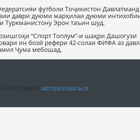
едератсияи футболи Тоҷикистон Давлатманд
озии даври дуюми марҳилаи дуюми интихоби
и Туркманистону Эрон таъин шуд.
арзишгоҳи “Спорт Топлум”-и шаҳри Дашогузи
овари ин бозӣ рефери 42-солаи ФИФА аз давл
амил Ҷума мебошад.
м необходимо
авторизоваться
.