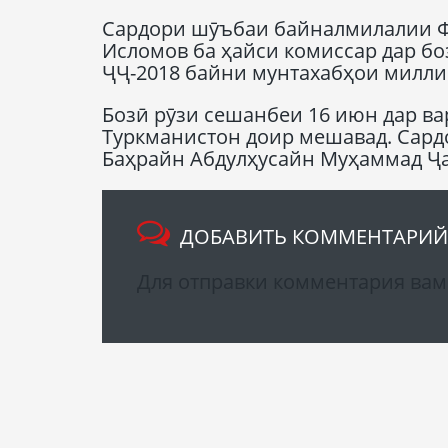
Сардори шӯъбаи байналмилалии Ф
Исломов ба ҳайси комиссар дар б
ҶҶ-2018 байни мунтахабҳои милли
Бозӣ рӯзи сешанбеи 16 июн дар в
Туркманистон доир мешавад. Сард
Баҳрайн Абдулҳусайн Муҳаммад Ҷ
ДОБАВИТЬ КОММЕНТАРИЙ
Для отправки комментария ва