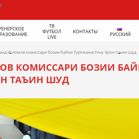
ТВ
РЕНЕРСКОЕ
ФУТБОЛ
КОНТАКТЫ
РАЗОВАНИЕ
РУССКИЙ
LIVE
анд Исломов комиссари бозии байни Туркманистону Эрон таъин шуд
ОВ КОМИССАРИ БОЗИИ БА
Н ТАЪИН ШУД