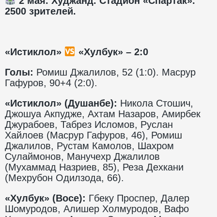
2 мая. Худжанд. Стадион «Спартак».
2500 зрителей.
«Истиклол»
«Хулбук» – 2:0
Голы:
Ромиш Джалилов, 52 (1:0). Масрур
Гафуров, 90+4 (2:0).
«Истиклол» (Душанбе):
Никола Стошич,
Джошуа Акпудже, Ахтам Назаров, Амирбек
Джурабоев, Табрез Исломов, Руслан
Хайлоев (Масрур Гафуров, 46), Ромиш
Джалилов, Рустам Камолов, Шахром
Сулаймонов, Манучехр Джалилов
(Мухаммад Назриев, 85), Реза Дехкани
(Мехрубон Одилзода, 66).
«Хулбук» (Восе):
Гбеку Проспер, Далер
Шомуродов, Алишер Холмуродов, Вафо