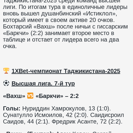
Таджикистана-2025 среди команд высшей
лиги. По итогам тура в единоличные лидеры
вновь вышел душанбинский «Истиклол»,
который имеет в своем активе 20 очков.
Бохтарсий «Вахш» после ничьи с гиссарским
«Баркчи» (2:2) занимает второе место в
таблице и отстает от лидера всего на два
очка.
1XBet-чемпионат Таджикистана-2025
️
Высшая лига. 7-й тур
«Вахш»
«Баркчи» – 2:2
Голы:
Нуриддин Хамрокулов, 13 (1:0).
Сунатулло Исмоилов, 42 (2:0). Саидисроил
Саидов, 44 (2:1). Фредрик Асанте, 72 (2:2).