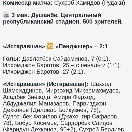
Комиссар матча:
Сухроб Хамидов (Рудаки).
3 мая. Душанбе. Центральный
республиканский стадион. 500 зрителей.
«Истаравшан»
«Панджшер» – 2:1
Голы:
Давлатбек Сайдаминов, 7 (0:1).
Илхомджон Баротов, 25 – с пенальти (1:1).
Илхомджон Баротов, 27 (2:1).
«Истаравшан» (Истаравшан):
Шахзод
Шамсиддинов, Мирзохид Мирзомахмудов,
Асадбек Зиёзода, Амири Фарход,
Абдуджалил Маназаров, Парвизджон
Дехконов (Диловар Бойкузиев, 78),
Султонбек Фозилов (Джахонгир Сафаров,
78), Бобур Косимов, Сардорбек Саидов
(Фаридун Дехконов, 90+2), Сухроб Бердиев