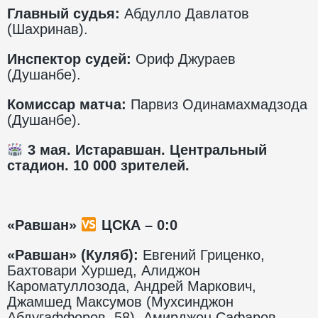
Главный судья:
Абдулло Давлатов
(Шахринав).
Инспектор судей:
Ориф Джураев
(Душанбе).
Комиссар матча:
Парвиз Одинамахмадзода
(Душанбе).
3 мая. Истаравшан. Центральный
стадион.
10 000 зрителей.
«Равшан»
ЦСКА – 0:0
«Равшан» (Куляб):
Евгений Гриценко,
Бахтовари Хуршед, Алиджон
Кароматуллозода, Андрей Маркович,
Джамшед Максумов (Мухсинджон
Абдугаффоров, 58), Амирджон Сафаров