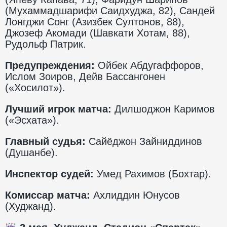
(Мухаммадшарифи Саидхуджа, 82), Сандей
Лонгджи Сонг (Азизбек Султонов, 88),
Джозеф Акомади (Шавкати Хотам, 88),
Рудольф Патрик.
Предупреждения:
Ойбек Абдугаффоров,
Ислом Зоиров, Дейв Бассангонен
(«Хосилот»).
Лучший игрок матча:
Дилшоджон Каримов
(«Эсхата»).
Главный судья:
Сайёджон Зайниддинов
(Душанбе).
Инспектор судей:
Умед Рахимов (Бохтар).
Комиссар матча:
Ахлиддин Юнусов
(Худжанд).