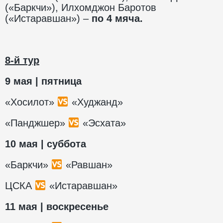
(«Баркчи»), Илхомджон Баротов
(«Истаравшан») –
по 4 мяча.
8-й тур
9 мая | пятница
«Хосилот»
«Худжанд»
«Панджшер»
«Эсхата»
10 мая | суббота
«Баркчи»
«Равшан»
ЦСКА
«Истаравшан»
11 мая | воскресенье