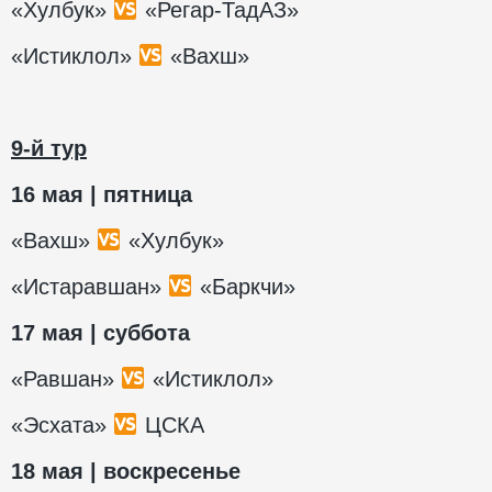
«Хулбук»
«Регар-ТадАЗ»
«Истиклол»
«Вахш»
9-й тур
16 мая | пятница
«Вахш»
«Хулбук»
«Истаравшан»
«Баркчи»
17 мая | суббота
«Равшан»
«Истиклол»
«Эсхата»
ЦСКА
18 мая | воскресенье