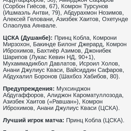
(Сорбон Гиёсов, 67), Комрон Турсунов
(Ишмаэль Антви, 79), Абдурахмон Нозимов,
Алексей Геловани, Азизбек Хаитов, Охетунде
Олаолува Аянвале.
ЦСКА (Душанбе):
Принц Кобла, Комрони
Мирзохон, Бакинде Билонг Джерард, Комрон
Иброхимов, Бахтиёр Азимов, Джонибек
Шарипов (Лукас Кевин НД, 90+1),
Мухаммадикбол Давлатов, Исроил Холов,
Анани Джулиус Кваси, Вайсиддин Сафаров,
Абдухалил Боронов (Шахбоз Хабибов, 80).
Предупреждения:
Мухсинджон
Абдугаффоров, Алиджон Кароматуллозода,
Азизбек Хаитов («Равшан»), Комрон
Иброхимов, Анани Джулиус Кваси (ЦСКА).
Лучший игрок матча:
Принц Кобла (ЦСКА).