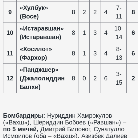
«Хулбук»
7-
9
8
2
2
4
8
(Восе)
11
«Истаравшан»
10-
10
8
1
3
4
6
(Истаравшан)
14
«Хосилот»
8-
11
8
1
3
4
6
(Фархор)
13
«Панджшер»
3-
12
(Джалолиддин
8
0
2
6
2
15
Балхи)
Бомбардиры:
Нуриддин Хамрокулов
(«Вахш»), Шериддин Бобоев («Равшан») –
по 5 мячей,
Дмитрий Билоног, Сунатулло
Исмоилов (оба – «Вахш»), Азизбек Далиев