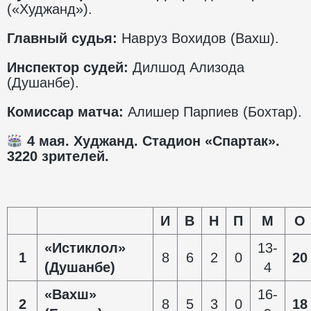
(«Худжанд»).
Главный судья:
Навруз Вохидов (Вахш).
Инспектор судей:
Дилшод Ализода
(Душанбе).
Комиссар матча:
Алишер Парпиев (Бохтар).
4 мая. Худжанд. Стадион «Спартак».
3220 зрителей.
И
В
Н
П
М
О
«Истиклол»
1
3-
1
8
6
2
0
20
(Душанбе)
4
«Вахш»
16-
2
8
5
3
0
18