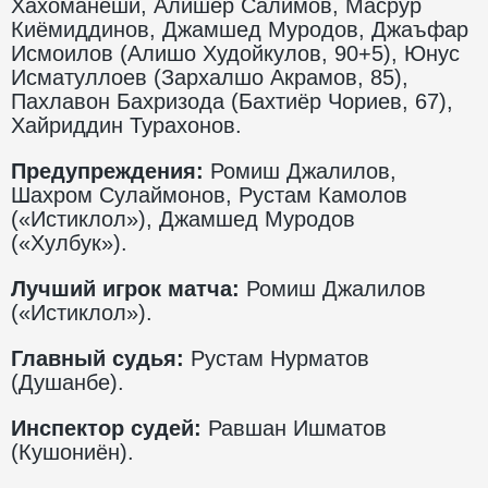
Хахоманеши, Алишер Салимов, Масрур
Киёмиддинов, Джамшед Муродов, Джаъфар
Исмоилов (Алишо Худойкулов, 90+5), Юнус
Исматуллоев (Зархалшо Акрамов, 85),
Пахлавон Бахризода (Бахтиёр Чориев, 67),
Хайриддин Турахонов.
Предупреждения:
Ромиш Джалилов,
Шахром Сулаймонов, Рустам Камолов
(«Истиклол»), Джамшед Муродов
(«Хулбук»).
Лучший игрок матча:
Ромиш Джалилов
(«Истиклол»).
Главный судья:
Рустам Нурматов
(Душанбе).
Инспектор судей:
Равшан Ишматов
(Кушониён).