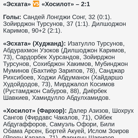
«Эсхата»
«Хосилот» – 2:1
Голы:
Сандей Лонгджи Сонг, 32 (0:1).
Зойирджон Турсунов, 37 (1:1). Дилшоджон
Каримов, 90+2 (2:1).
«Эсхата» (Худжанд):
Изатулло Турсунов,
Абдурахмон Узоков (Дилшоджон Каримов,
73), Сардорбек Хурсандов, Зойирджон
Турсунов, Сохибджон Хакимов, Мубинджон
Муминов (Бахтиёр Зарипов, 78), Санджар
Рихсибоев, Ходжи Абдуманон (Хайдаршо
Худойдодов, 73), Мирджалол Косимов
(Рустамджон Сабуров, 88), Диёрбек
Шавкиев, Хамидулло Абдулхамидов.
«Хосилот» (Фархор):
Далер Азизов, Шохрух
Сангов (Фирдавс Чакалов, 71), Ойбек
Абдугаффоров, Самуэль Офори, Били
Обама Арсен, Бортей Акуей, Ислом Зоиров
(Япеву Капава, 71), Фаридун Шарипов