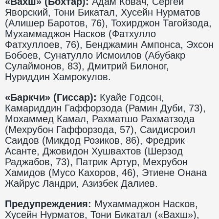
«Вахш» (Бохтар):
Адам Ковач, Сергей
Яворский, Тони Бикатал, Хусейн Нурматов
(Алишер Баротов, 76), Тохирджон Тагойзода,
Мухаммаджон Насков (Фатхулло
Фатхуллоев, 76), Бенджамин Ампонса, Эхсон
Бобоев, Сунатулло Исмоилов (Абубакр
Сулаймонов, 83), Дмитрий Билоног,
Нуриддин Хамрокулов.
«Баркчи» (Гиссар):
Куайе Годсон,
Камариддин Гаффорзода (Рамин Дуби, 73),
Мохаммед Камал, Рахматшо Рахматзода
(Мехрубон Гаффорзода, 57), Саидисроил
Саидов (Микдод Розиков, 86), Фредрик
Асанте, Джовидон Хушвахтов (Шерзод
Раджабов, 73), Патрик Артур, Мехрубон
Хамидов (Мусо Кахоров, 46), Этиене Онана
Жайрус Ландри, Азизбек Далиев.
Предупреждения:
Мухаммаджон Насков,
Хусейн Нурматов, Тони Бикатал («Вахш»),