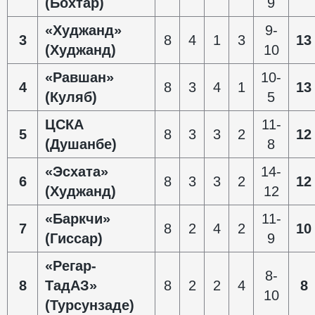
(Бохтар)
9
«Худжанд»
9-
3
8
4
1
3
1
3
(Худжанд)
10
«Равшан»
10-
4
8
3
4
1
13
(Куляб)
5
ЦСКА
11-
5
8
3
3
2
12
(Душанбе)
8
«Эсхата»
14-
6
8
3
3
2
12
(Худжанд)
12
«Баркчи»
11-
7
8
2
4
2
10
(Гиссар)
9
«Регар-
8-
8
ТадАЗ»
8
2
2
4
8
10
(Турсунзаде)