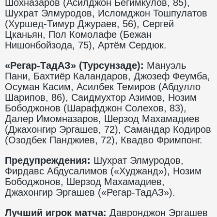
Шохназаров (Асилджон Бегимкулов, 85),
Шухрат Элмуродов, Исломджон Тошпулатов
(Хуршед-Тимур Джураев, 56), Сергей
Цканьян, Пол Комолафе (Бежан
Нишонбойзода, 75), Артём Сердюк.
«Регар-ТадАЗ» (Турсунзаде):
Мануэль
Пани, Бахтиёр Каландаров, Джозеф Феумба,
Осуман Касим, Асилбек Темиров (Абдулло
Шарипов, 86), Саидмухтор Азимов, Нозим
Бободжонов (Шарафджон Солехов, 83),
Далер Имомназаров, Шерзод Махамадиев
(Джахонгир Эргашев, 72), Самандар Кодиров
(Озодбек Панджиев, 72), Квадво Фримпонг.
Предупреждения:
Шухрат Элмуродов,
Фирдавс Абдусалимов («Худжанд»), Нозим
Бободжонов, Шерзод Махамадиев,
Джахонгир Эргашев («Регар-ТадАЗ»).
Лучший игрок матча:
Давронджон Эргашев