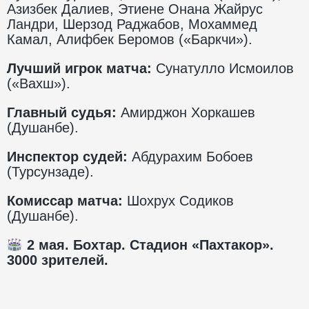
Азизбек Далиев, Этиене Онана Жайрус
Ландри, Шерзод Раджабов, Мохаммед
Камал, Алифбек Беромов («Баркчи»).
Лучший игрок матча:
Сунатулло Исмоилов
(«Вахш»).
Главный судья:
Амирджон Хоркашев
(Душанбе).
Инспектор судей:
Абдурахим Бобоев
(Турсунзаде).
Комиссар матча:
Шохрух Содиков
(Душанбе).
2 мая. Бохтар. Стадион «Пахтакор».
3000 зрителей.