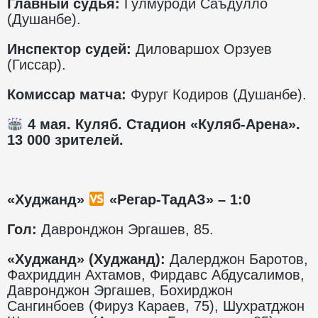
Главный судья:
Гулмуроди Саъдулло
(Душанбе).
Инспектор судей:
Диловаршох Орзуев
(Гиссар).
Комиссар матча:
Фуруг Кодиров (Душанбе).
4 мая. Куляб. Стадион «Куляб-Арена».
13 000 зрителей.
«Худжанд»
«Регар-ТадАЗ» – 1:0
Гол:
Давронджон Эргашев, 85.
«Худжанд» (Худжанд):
Далерджон Баротов,
Фахриддин Ахтамов, Фирдавс Абдусалимов,
Давронджон Эргашев, Бохирджон
Сангинбоев (Фируз Караев, 75), Шухратджон