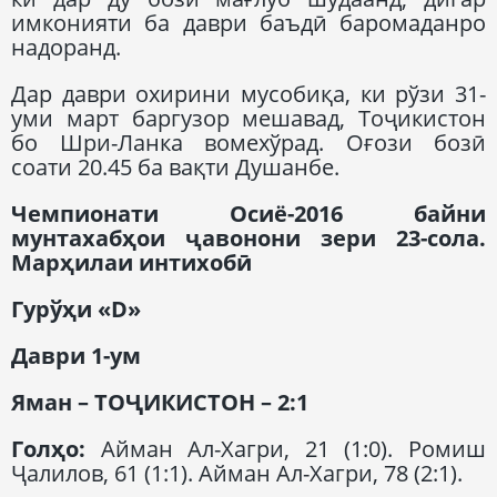
имконияти ба даври баъдӣ баромаданро
надоранд.
Дар даври охирини мусобиқа, ки рўзи 31-
уми март баргузор мешавад, Тоҷикистон
бо Шри-Ланка вомехўрад. Оғози бозӣ
соати 20.45 ба вақти Душанбе.
Чемпионати Осиё-2016 байни
мунтахабҳои ҷавонони зери 23-сола.
Марҳилаи интихобӣ
Гурўҳи «D»
Даври 1-ум
Яман – ТОҶИКИСТОН – 2:1
Голҳо:
Айман Ал-Хагри, 21 (1:0). Ромиш
Ҷалилов, 61 (1:1). Айман Ал-Хагри, 78 (2:1).