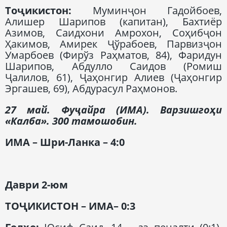
Тоҷикистон:
Муминҷон Гадойбоев,
Алишер Шарипов (капитан), Бахтиёр
Азимов, Саидхони Амрохон, Соҳибҷон
Ҳакимов, Амирек Ҷўрабоев, Парвизҷон
Умарбоев (Фирўз Раҳматов, 84), Фаридун
Шарипов, Абдулло Саидов (Ромиш
Ҷалилов, 61), Ҷаҳонгир Алиев (Ҷаҳонгир
Эргашев, 69), Абдурасул Раҳмонов.
27 май. Фуҷайра (ИМА). Варзишгоҳи
«Калба». 300 тамошобин.
ИМА
– Шри-Ланка – 4:0
Даври 2-юм
ТОҶИКИСТОН – ИМА– 0:3