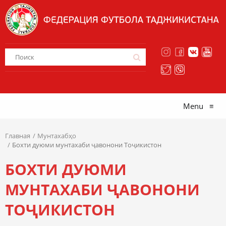
Menu
≡
Главная
Мунтахабҳо
Бохти дуюми мунтахаби ҷавонони Тоҷикистон
БОХТИ ДУЮМИ
МУНТАХАБИ ҶАВОНОНИ
ТОҶИКИСТОН