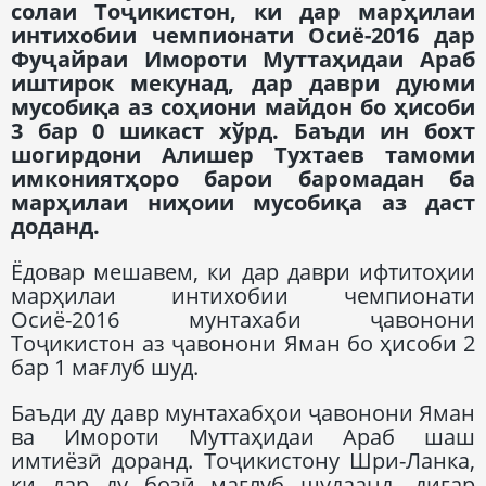
солаи Тоҷикистон, ки дар марҳилаи
интихобии чемпионати Осиё-2016 дар
Фуҷайраи Имороти Муттаҳидаи Араб
иштирок мекунад, дар даври дуюми
мусобиқа аз соҳиони майдон бо ҳисоби
3 бар 0 шикаст хўрд.
Баъди ин бохт
шогирдони Алишер Тухтаев тамоми
имкониятҳоро барои баромадан ба
марҳилаи ниҳоии мусобиқа аз даст
доданд.
Ёдовар мешавем, ки дар даври ифтитоҳии
марҳилаи интихобии чемпионати
Осиё-2016 мунтахаби ҷавонони
Тоҷикистон аз ҷавонони Яман бо ҳисоби 2
бар 1 мағлуб шуд.
Баъди ду давр мунтахабҳои ҷавонони Яман
ва Имороти Муттаҳидаи Араб шаш
имтиёзӣ доранд. Тоҷикистону Шри-Ланка,
ки дар ду бозӣ мағлуб шудаанд, дигар