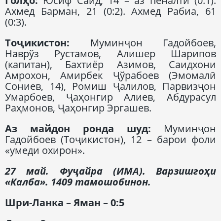
Голҳо:
Юсиф Саид, 14 – аз пеналти (0:1).
Ахмед Барман, 21 (0:2). Ахмед Рабиа, 61
(0:3).
Тоҷикистон:
Муминҷон Гадойбоев,
Наврўз Рустамов, Алишер Шарипов
(капитан), Бахтиёр Азимов, Саидхони
Амрохон, Амирбек Ҷўрабоев (Эмомалӣ
Сониев, 14), Ромиш Ҷалилов, Парвизҷон
Умарбоев, Ҷаҳонгир Алиев, Абдурасул
Раҳмонов, Ҷаҳонгир Эргашев.
Аз майдон ронда шуд:
Муминҷон
Гадойбоев (Тоҷикистон), 12 – барои фоли
«умеди охирон».
27 май. Фуҷайра (ИМА). Варзишгоҳи
«Калба». 1409
тамошобинон.
Шри-Ланка – Яман – 0:5