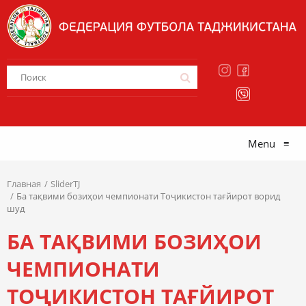
Menu
≡
Главная
SliderTJ
Ба тақвими бозиҳои чемпионати Тоҷикистон тағйирот ворид
шуд
БА ТАҚВИМИ БОЗИҲОИ
ЧЕМПИОНАТИ
ТОҶИКИСТОН ТАҒЙИРОТ