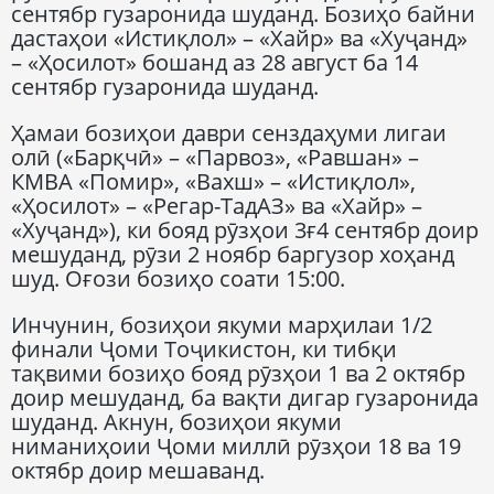
сентябр гузаронида шуданд. Бозиҳо байни
дастаҳои «Истиқлол» – «Хайр» ва «Хуҷанд»
– «Ҳосилот» бошанд аз 28 август ба 14
сентябр гузаронида шуданд.
Ҳамаи бозиҳои даври сенздаҳуми лигаи
олӣ («Барқчӣ» – «Парвоз», «Равшан» –
КМВА «Помир», «Вахш» – «Истиқлол»,
«Ҳосилот» – «Регар-ТадАЗ» ва «Хайр» –
«Хуҷанд»), ки бояд рӯзҳои 3ғ4 сентябр доир
мешуданд, рӯзи 2 ноябр баргузор хоҳанд
шуд. Оғози бозиҳо соати 15:00.
Инчунин, бозиҳои якуми марҳилаи 1/2
финали Ҷоми Тоҷикистон, ки тибқи
тақвими бозиҳо бояд рӯзҳои 1 ва 2 октябр
доир мешуданд, ба вақти дигар гузаронида
шуданд. Акнун, бозиҳои якуми
ниманиҳоии Ҷоми миллӣ рӯзҳои 18 ва 19
октябр доир мешаванд.