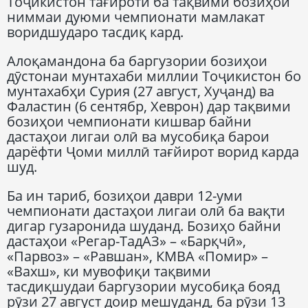
Тоҷикистон тағйроти ба тақвими бозиҳои
ниммаи дуюми чемпионати мамлакат
воридшударо тасдиқ кард.
Алоқамандона ба баргузории бозиҳои
дӯстонаи мунтахаби миллии Тоҷикистон бо
мунтахабҳи Сурия (27 август, Хуҷанд) ва
Фаластин (6 сентябр, Хеврон) дар тақвими
бозиҳои чемпионати кишвар байни
дастаҳои лигаи олӣ ва мусобиқа барои
дарёфти Ҷоми миллӣ тағйирот ворид карда
шуд.
Ба ин тариб, бозиҳои даври 12-уми
чемпионати дастаҳои лигаи олӣ ба вақти
дигар гузаронида шуданд. Бозиҳо байни
дастаҳои «Регар-ТадАЗ» – «Барқчӣ»,
«Парвоз» – «Равшан», КМВА «Помир» –
«Вахш», ки мувофиқи тақвими
тасдиқшудаи баргузории мусобиқа бояд
рӯзи 27 август доир мешуданд, ба рӯзи 13