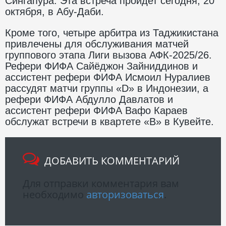
Сингапура. Эта встреча пройдет сегодня, 20
октября, в Абу-Даби.
Кроме того, четыре арбитра из Таджикистана
привлечены для обслуживания матчей
группового этапа Лиги вызова АФК-2025/26.
Рефери ФИФА Сайёджон Зайниддинов и
ассистент рефери ФИФА Исмоил Нуралиев
рассудят матчи группы «D» в Индонезии, а
рефери ФИФА Абдулло Давлатов и
ассистент рефери ФИФА Вафо Караев
обслужат встречи в квартете «В» в Кувейте.
ДОБАВИТЬ КОММЕНТАРИЙ
Для отправки комментария вам
необходимо
авторизоваться
.