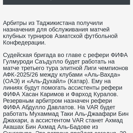
Арбитры из Таджикистана получили
назначения для обслуживания матчей
клубных турниров Азиатской футбольной
Конфедерации.
Судейская бригада во главе с рефери ФИФА
Гулмуроди Саъдулло будет работать на
матче третьего тура элитной Лиги чемпионов
АФК-2025/26 между клубами «Аль-Вахда»
(ОАЭ) и «Аль-Духайл» (Катар). Ему на
линиях будут помогать ассистенты рефери
ФИФА Хасан Каримов и Фарход Куралов.
Резервным арбитром назначен рефери
ФИФА Абдулло Давлатов. На VAR будет
работать Мухаммад Таки Аль-Джаафари Бин
Джахари, а ассистентом VAR станет Ахмад
Акашах Бин Ахмад Аль-Бадове из