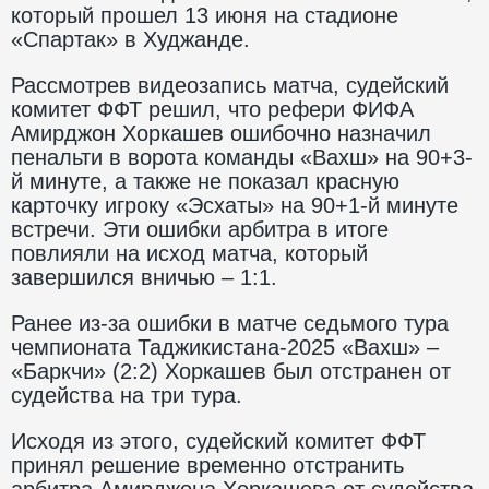
который прошел 13 июня на стадионе
«Спартак» в Худжанде.
Рассмотрев видеозапись матча, судейский
комитет ФФТ решил, что рефери ФИФА
Амирджон Хоркашев ошибочно назначил
пенальти в ворота команды «Вахш» на 90+3-
й минуте, а также не показал красную
карточку игроку «Эсхаты» на 90+1-й минуте
встречи. Эти ошибки арбитра в итоге
повлияли на исход матча, который
завершился вничью – 1:1.
Ранее из-за ошибки в матче седьмого тура
чемпионата Таджикистана-2025 «Вахш» –
«Баркчи» (2:2) Хоркашев был отстранен от
судейства на три тура.
Исходя из этого, судейский комитет ФФТ
принял решение временно отстранить
арбитра Амирджона Хоркашева от судейства