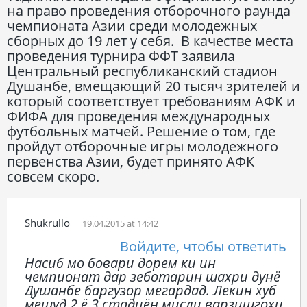
на право проведения отборочного раунда
чемпионата Азии среди молодежных
сборных до 19 лет у себя. В качестве места
проведения турнира ФФТ заявила
Центральный республиканский стадион
Душанбе, вмещающий 20 тысяч зрителей и
который соответствует требованиям АФК и
ФИФА для проведения международных
футбольных матчей. Решение о том, где
пройдут отборочные игры молодежного
первенства Азии, будет принято АФК
совсем скоро.
Shukrullo
19.04.2015 at 14:42
Войдите, чтобы ответить
Насиб мо бовари дорем ки ин
чемпионат дар зеботарин шахри дунё
Душанбе баргузор мегардад. Лекин хуб
мешуд 2 ё 3 стадиён мисли варзишгохи