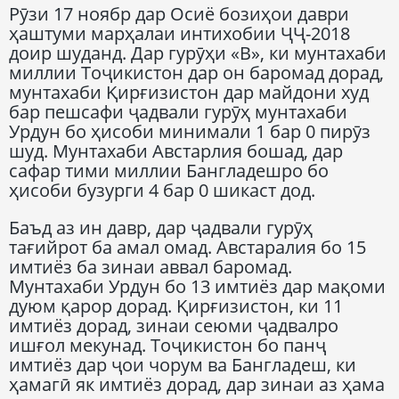
Рӯзи 17 ноябр дар Осиё бозиҳои даври
ҳаштуми марҳалаи интихобии ҶҶ-2018
доир шуданд. Дар гурӯҳи «В», ки мунтахаби
миллии Тоҷикистон дар он баромад дорад,
мунтахаби Қирғизистон дар майдони худ
бар пешсафи ҷадвали гурӯҳ мунтахаби
Урдун бо ҳисоби минимали 1 бар 0 пирӯз
шуд. Мунтахаби Австарлия бошад, дар
сафар тими миллии Бангладешро бо
ҳисоби бузурги 4 бар 0 шикаст дод.
Баъд аз ин давр, дар ҷадвали гурӯҳ
тағийрот ба амал омад. Австаралия бо 15
имтиёз ба зинаи аввал баромад.
Мунтахаби Урдун бо 13 имтиёз дар мақоми
дуюм қарор дорад. Қирғизистон, ки 11
имтиёз дорад, зинаи сеюми ҷадвалро
ишғол мекунад. Тоҷикистон бо панҷ
имтиёз дар ҷои чорум ва Бангладеш, ки
ҳамагӣ як имтиёз дорад, дар зинаи аз ҳама