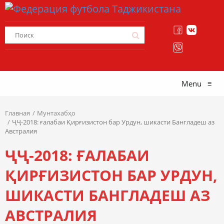
Menu
≡
Главная
Мунтахабҳо
ҶҶ-2018: ғалабаи Қирғизистон бар Урдун, шикасти Бангладеш аз
Австралия
ҶҶ-2018: ҒАЛАБАИ
ҚИРҒИЗИСТОН БАР УРДУН,
ШИКАСТИ БАНГЛАДЕШ АЗ
АВСТРАЛИЯ