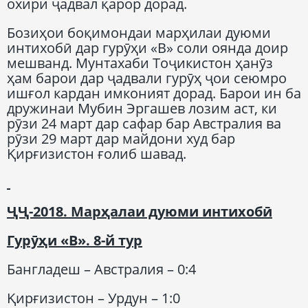
охири ҷадвал қарор дорад.
Бозиҳои боқимондаи марҳилаи дуюми
интихобӣ дар гурӯҳи «В» соли оянда доир
мешванд. Мунтахаби Тоҷикистон ҳанӯз
ҳам барои дар ҷадвали гурӯҳ ҷои сеюмро
ишғол кардан имконият дорад. Барои ин ба
дружинаи Мубин Эргашев лозим аст, ки
рӯзи 24 март дар сафар бар Австралия ва
рӯзи 29 март дар майдони худ бар
Қирғизистон ғолиб шавад.
ҶҶ-2018. Марҳалаи дуюми интихобӣ
Гурӯҳи «В». 8-й тур
Бангладеш – Австралия – 0:4
Қирғизистон – Урдун – 1:0