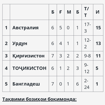
Т
/
Б
Ғ
М
Б
И
Т
17-
1
Австралия
6
5
0
1
15
3
12-
2
Урдун
6
4
1
1
13
2
3
Қирғизистон
7
3
2
2
9-8
11
9-
4
ТОҶИКИСТОН
6
1
2
3
5
12
2-
5
Бангладеш
7
0
1
6
1
24
Тақвими бозиҳои боқимонда: