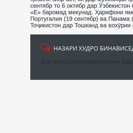
сентябр то 6 октябр дар Ӯзбекистон
«Е» баромад мекунад. Ҳарифони якк
Португалия (19 сентябр) ва Панама 
Тоҷикистон дар Тошканд ва вохӯрии
НАЗАРИ ХУДРО БИНАВИСЕ
Для отправки комментария ва