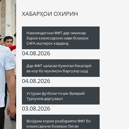
ХАБАРҲОИ ОХИРИН
Намояндагони ФФТ дар семинар
барои комиссарони нави бозиҳои
CAFA иштирок карданд
04.08.2026
Дар ФФТ ҷаласаи Кумитаи бехатарӣ
ва кор бо мухлисон баргузор шуд
04.08.2026
Устураи футболи тоҷик Валерий
Турсунов даргузашт
03.08.2026
Вохӯрии кории роҳбарияти ФФТ бо
комиссарони бозиҳои Лигаи