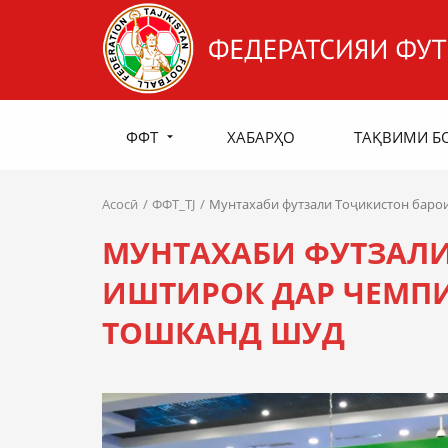
ФФТ
ХАБАРҲО
ТАҚВИМИ Б
Асосӣ
ФФТ_TJ
Мунтахаби футзали Тоҷикистон баро
МУНТАХАБИ ФУТЗАЛ
ИШТИРОК ДАР ЧЕМПИ
ТОШКАНД ШУД