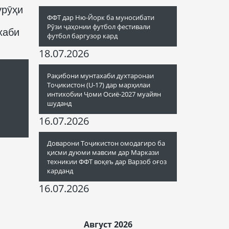
урӯҳи
ФФТ дар Ню-Йорк ба муносибати
Рӯзи ҷаҳонии футбол фестивали
хаби
футбол баргузор кард
18.07.2026
Рақибони мунтахаби духтаронаи
Тоҷикистон (U-17) дар марҳилаи
интихобии Ҷоми Осиё-2027 муайян
шуданд
16.07.2026
Доварони Тоҷикистон омодагиро ба
қисми дуюми мавсим дар Маркази
техникии ФФТ воқеъ дар Варзоб оғоз
карданд
16.07.2026
Август 2026