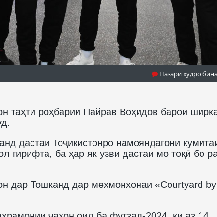
Назари худро бин
он таҳти роҳбарии Пайрав Воҳидов барои ширк
уд.
анд дастаи Тоҷикистонро намояндагони кумита
 гирифта, ба ҳар як узви дастаи мо тоқӣ бо р
он дар Тошканд дар меҳмонхонаи «Courtyard by
аҳрамонии ҷаҳон оид ба футзал-2024, ки аз 14