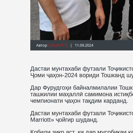
Автор
Info@fft.tj
| 11.09.2024
Дастаи мунтахаби футзали Тоҷикист
Ҷоми ҷаҳон-2024 вориди Тошканд ш
Дар Фурудгоҳи байналмилалии Тошк
ташкилии маҳаллӣ самимона истиқбол
чемпионати ҷаҳон тақдим карданд.
Дастаи мунтахаби футзали Тоҷикист
Marriott» ҷойгир шуданд.
Қобили зикр аст, ки дар мусобиқаи қ