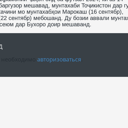
 баргузор мешавад, мунтахаби Тоҷикистон дар г
ачини мо мунтахабҳои Марокаш (16 сентябр),
(22 сентябр) мебошанд. Ду бозии аввали мунта
 сеюм дар Бухоро доир мешаванд.
Д
м необходимо
авторизоваться
.