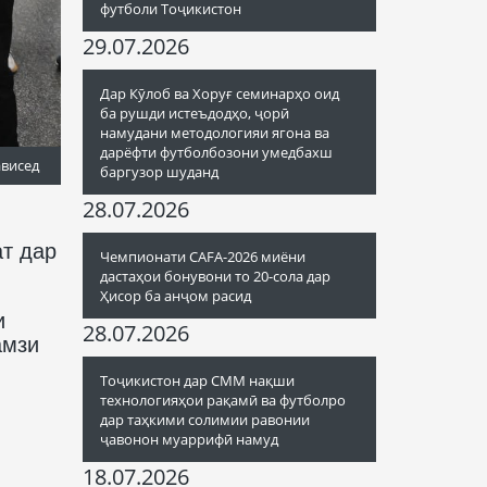
футболи Тоҷикистон
29.07.2026
Дар Кӯлоб ва Хоруғ семинарҳо оид
ба рушди истеъдодҳо, ҷорӣ
намудани методологияи ягона ва
дарёфти футболбозони умедбахш
ависед
баргузор шуданд
28.07.2026
ат дар
Чемпионати CAFA-2026 миёни
дастаҳои бонувони то 20-сола дар
Ҳисор ба анҷом расид
и
28.07.2026
амзи
Тоҷикистон дар СММ нақши
технологияҳои рақамӣ ва футболро
дар таҳкими солимии равонии
ҷавонон муаррифӣ намуд
18.07.2026