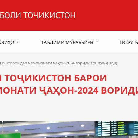
ОЗИҲО
ТАЪЛИМИ МУРАББИЁН
ТВ ФУТБ
и иштирок дар чемпионати ҷаҳон-2024 вориди Тошканд шуд
И ТОҶИКИСТОН БАРОИ
ОНАТИ ҶАҲОН-2024 ВОРИД