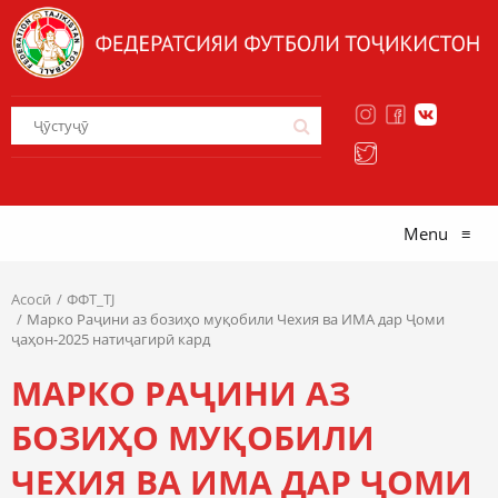
Menu
≡
Асосӣ
ФФТ_TJ
Марко Раҷини аз бозиҳо муқобили Чехия ва ИМА дар Ҷоми
ҷаҳон-2025 натиҷагирӣ кард
МАРКО РАҶИНИ АЗ
БОЗИҲО МУҚОБИЛИ
ЧЕХИЯ ВА ИМА ДАР ҶОМИ