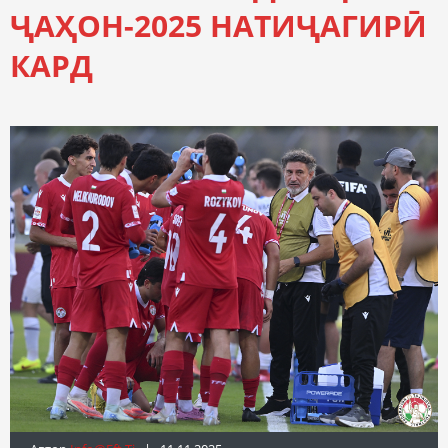
ҶАҲОН-2025 НАТИҶАГИРӢ
КАРД