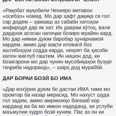
«Рақобат муқобили Чехияро метавон
«осебзо» номид. Мо дар ҳафт дақиқа се гол
сар додем – ҳамааш аз сабаби хатоҳои
инфиродӣ дар як хат. Ин давраи кӯтоҳ, вале
дарднок асосан натиҷаи бозиро муайян кард.
Мо дар нимаи дуюм баробар ҳунарнамоӣ
кардем, аммо дар вақти иловагӣ боз
иштибоҳҳои содда карда, ниҳоят ба ҳисоби
калон мағлуб гаштем. Ин нишон дод, ки
бозигарони мо дар чунин мусобиқаҳои бузург
таҷриба надоранд», – шарҳ дод мураббӣ.
ДАР БОРАИ БОЗӢ БО ИМА
«Дар вохӯрии дуюм бо дастаи ИМА тими мо
оромтар ба назар мерасид. Мо нахуст шуда
гол задем, аммо амрикоиҳо боғазаб кор
карданд ва ба мо имкон надоданд, ки услуби
маъмулии худро бозӣ кунем. Пас аз он ки