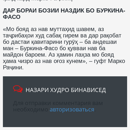
ДАР БОРАИ БОЗИИ НАЗДИК БО БУРКИНА-
ФАСО
«Мо бояд аз нав муттаҳид шавем, аз
таҷрибаҳои худ сабақ гирем ва дар рақобат
бо дастаи қавитарини гурӯҳ – ба андешаи
ман – Буркина-Фасо бо қувваи нав ба
майдон бароем. Аз ҳамин лаҳза мо бояд
ҳама чизро аз нав оғоз кунем», – гуфт Марко
Раҷини.
НАЗАРИ ХУДРО БИНАВИСЕД
Для отправки комментария вам
необходимо
авторизоваться
.