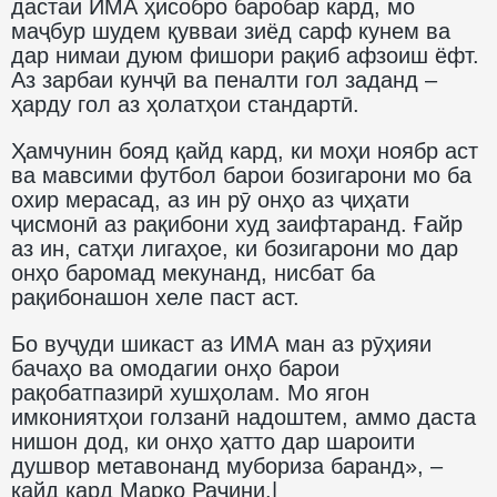
дастаи ИМА ҳисобро баробар кард, мо
маҷбур шудем қувваи зиёд сарф кунем ва
дар нимаи дуюм фишори рақиб афзоиш ёфт.
Аз зарбаи кунҷӣ ва пеналти гол заданд –
ҳарду гол аз ҳолатҳои стандартӣ.
Ҳамчунин бояд қайд кард, ки моҳи ноябр аст
ва мавсими футбол барои бозигарони мо ба
охир мерасад, аз ин рӯ онҳо аз ҷиҳати
ҷисмонӣ аз рақибони худ заифтаранд. Ғайр
аз ин, сатҳи лигаҳое, ки бозигарони мо дар
онҳо баромад мекунанд, нисбат ба
рақибонашон хеле паст аст.
Бо вуҷуди шикаст аз ИМА ман аз рӯҳияи
бачаҳо ва омодагии онҳо барои
рақобатпазирӣ хушҳолам. Мо ягон
имкониятҳои голзанӣ надоштем, аммо даста
нишон дод, ки онҳо ҳатто дар шароити
душвор метавонанд мубориза баранд», –
қайд кард Марко Раҷини.
|