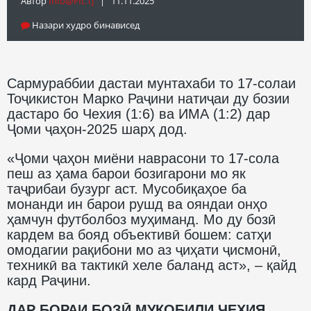
Автор
Info@fft.tj
| 11.11.2025
Назари худро бинависед
Сармураббии дастаи мунтахаби то 17-солаи
Тоҷикистон Марко Раҷини натиҷаи ду бозии
дастаро бо Чехия (1:6) ва ИМА (1:2) дар
Ҷоми ҷаҳон-2025 шарҳ дод.
«Ҷоми ҷаҳон миёни наврасони то 17-сола
пеш аз ҳама барои бозигарони мо як
таҷрибаи бузург аст. Мусобиқаҳое ба
монанди ин барои рушд ва ояндаи онҳо
ҳамчун футболбоз муҳиманд. Мо ду бозӣ
кардем ва бояд объективӣ бошем: сатҳи
омодагии рақибони мо аз ҷиҳати ҷисмонӣ,
техникӣ ва тактикӣ хеле баланд аст», – қайд
кард Раҷини.
ДАР БОРАИ БОЗӢ МУҚОБИЛИ ЧЕХИЯ