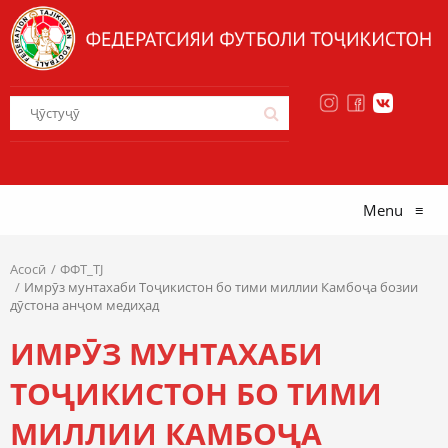
Menu
≡
Асосӣ
ФФТ_TJ
Имрӯз мунтахаби Тоҷикистон бо тими миллии Камбоҷа бозии
дӯстона анҷом медиҳад
ИМРӮЗ МУНТАХАБИ
ТОҶИКИСТОН БО ТИМИ
МИЛЛИИ КАМБОҶА