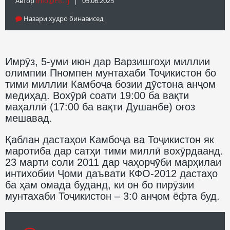
Автор
Info@fft.tj
| 05.06.2025
Назари худро бинависед
Имрӯз, 5-уми июн дар Варзишгоҳи миллии
олимпии Пномпен мунтахаби Тоҷикистон бо
тими миллии Камбоҷа бозии дӯстона анҷом
медиҳад. Вохӯрӣ соати 19:00 ба вақти
маҳаллӣ (17:00 ба вақти Душанбе) оғоз
мешавад.
Қаблан дастаҳои Камбоҷа ва Тоҷикистон як
маротиба дар сатҳи тими миллӣ вохӯрдаанд.
23 марти соли 2011 дар чаҳорчӯби марҳилаи
интихобии Ҷоми даъвати КФО-2012 дастаҳо
ба ҳам омада буданд, ки он бо пирӯзии
мунтахаби Тоҷикистон – 3:0 анҷом ёфта буд.