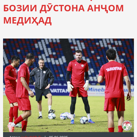
БОЗИИ ДӮСТОНА АНҶОМ
МЕДИҲАД