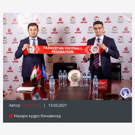
Автор
Info@fft.tj
| 13.03.2021
Назари худро бинависед