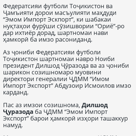
Федератсияи футболи Тоҷикистон ва
Ҷамъияти дорои масъулияти маҳдуди
“Эмом Импорт Эскпорт”, ки шабакаи
нуқтаҳои фурӯши сӯзишвории “Ориё”-ро
дар ихтиёр дорад, шартномаи нави
ҳамкорӣ ба имзо расониданд.
Аз ҷониби Федератсияи футболи
Тоҷикистон шартномаи навро Ноиби
президент Дилшод Ҷӯразода ва аз ҷониби
шарикон созишномаро муовини
директори генералии ҶДММ “Имом
Импорт Экспорт” Абдузоир Исмоилов имзо
карданд.
Пас аз имзои созишнома,
Дилшод
Ҷуразода
ба ҶДММ “Эмом Импорт
Экспорт” барои ҳамкорӣ изҳори ташаккур
намуд.