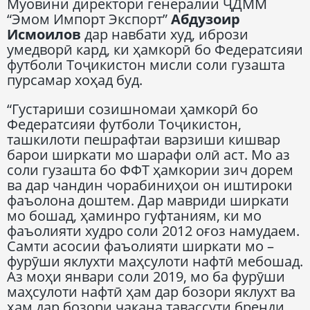
Муовини директори генералии ҶДММ
“Эмом Импорт Экспорт”
Абдузоир
Исмоилов
дар навбати худ, ибрози
умедворӣ кард, ки ҳамкорӣ бо Федератсияи
футболи Тоҷикистон мисли соли гузашта
пурсамар хоҳад буд.
“Густариши созишномаи ҳамкорӣ бо
Федератсияи футболи Тоҷикистон,
ташкилоти пешрафтаи варзиши кишвар
барои ширкати мо шарафи олӣ аст. Мо аз
соли гузашта бо ФФТ ҳамкории зич дорем
ва дар чандин чорабиниҳои он иштироки
фаъолона доштем. Дар мавриди ширкати
мо бошад, ҳаминро гуфтаниям, ки мо
фаъолияти худро соли 2012 оғоз намудаем.
Самти асосии фаъолияти ширкати мо –
фурӯши яклухти маҳсулоти нафтӣ мебошад.
Аз моҳи январи соли 2019, мо ба фурӯши
маҳсулоти нафтӣ ҳам дар бозори яклухт ва
ҳам дар бозори чакана тавассути бренди