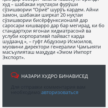
худ – шабакаи нуқтаҳои фурӯши
сӯзишвории “Ориё” шурӯъ кардем. Айни
замон, шабакаи ширкат 20 нуқтаи
сӯзишвории бисёрфунксионалӣ дар
саросари кишварро дар бар мегирад, ки бо
стандартҳои ягонаи хидматрасонӣ ва
услуби корпоративӣ пайваст карда
шудаанд », – гуфт Абдузоир Исмоилов,
муовини директори генералии Ҷамъияти
масъулияташ маҳдуди «Эмом Импорт
Экспорт».
НАЗАРИ ХУДРО БИНАВИСЕД
Для отправки комментария вам
необходимо
авторизоваться
.