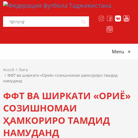
Menu
≡
Асосӣ
Лига
ФФТ ва ширкати «Ориё» созишномаи ҳамкориро тамдид
намуданд
ФФТ ВА ШИРКАТИ «ОРИЁ»
СОЗИШНОМАИ
ҲАМКОРИРО ТАМДИД
НАМУДАНД