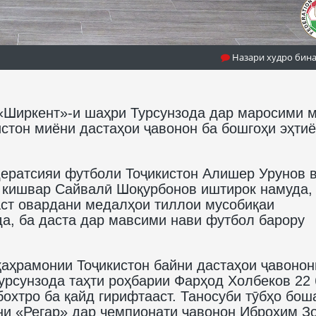
Назари худро бин
«Ширкент»-и шаҳри Турсунзода дар маросими 
стон миёни дастаҳои ҷавонон ба бошгоҳи эҳти
ератсияи футболи Тоҷикистон Алишер Урунов 
и кишвар Сайвалӣ Шоқурбонов иштирок намуда,
аст овардани медалҳои тиллои мусобиқаи
да, ба даста дар мавсими нави футбол барору
 қаҳрамонии Тоҷикистон байни дастаҳои ҷавонон
урсунзода таҳти роҳбарии Фарҳод Холбеков 22 
бохтро ба қайд гирифтааст. Таносуби тӯбҳо бош
ни «Регар» дар чемпионати ҷавонон Иброҳим З