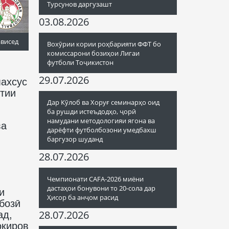
Турсунов даргузашт
03.08.2026
ависед
Вохӯрии кории роҳбарияти ФФТ бо
комиссарони бозиҳои Лигаи
футболи Тоҷикистон
29.07.2026
махсус
ётии
Дар Кӯлоб ва Хоруғ семинарҳо оид
ба рушди истеъдодҳо, ҷорӣ
намудани методологияи ягона ва
ва
дарёфти футболбозони умедбахш
баргузор шуданд
28.07.2026
Чемпионати CAFA-2026 миёни
дастаҳои бонувони то 20-сола дар
и
Ҳисор ба анҷом расид
бозӣ
28.07.2026
ад,
окиров