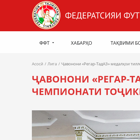
ФФТ
ХАБАРҲО
ТАҚВИМИ Б
Асосӣ
Лига
Ҷавонони «Регар-ТадАЗ» медалҳои тилл
ҶАВОНОНИ «РЕГАР-Т
ЧЕМПИОНАТИ ТОҶИКИ