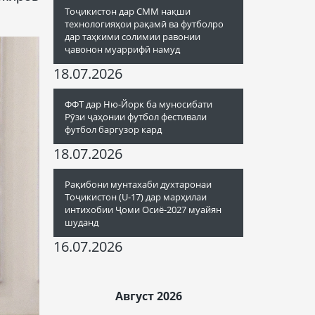
Тоҷикистон дар СММ нақши
технологияҳои рақамӣ ва футболро
дар таҳкими солимии равонии
ҷавонон муаррифӣ намуд
18.07.2026
ФФТ дар Ню-Йорк ба муносибати
Рӯзи ҷаҳонии футбол фестивали
футбол баргузор кард
18.07.2026
Рақибони мунтахаби духтаронаи
Тоҷикистон (U-17) дар марҳилаи
интихобии Ҷоми Осиё-2027 муайян
шуданд
16.07.2026
Август 2026