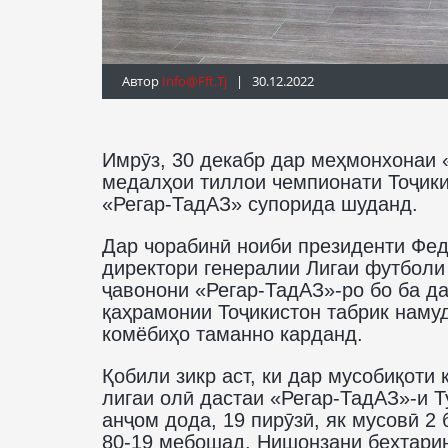
Автор
Info@fft.tj
| 30.12.2022
Имрӯз, 30 декабр дар меҳмонхонаи 
медалҳои тиллои чемпионати Тоҷики
«Регар-ТадАЗ» супорида шуданд.
Дар чорабинӣ ноиби президенти Фед
директори генералии Лигаи футбол
ҷавонони «Регар-ТадАЗ»-ро бо ба д
қаҳрамонии Тоҷикистон табрик наму
комёбиҳо таманно карданд.
Қобили зикр аст, ки дар мусобиқоти
лигаи олӣ дастаи «Регар-ТадАЗ»-и Т
анҷом дода, 19 пирӯзӣ, як мусовӣ 2 
80-19 мебошад. Нишонзани беҳтари