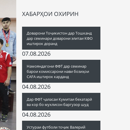
ХАБАРҲОИ ОХИРИН
Доварони Тоҷикистон дар Тошканд
дар семинари доварони элитаи КФО
иштирок доранд
07.08.2026
Намояндагони ФФТ дар семинар
барои комиссарони нави бозиҳои
CAFA иштирок карданд
04.08.2026
Дар ФФТ ҷаласаи Кумитаи бехатарӣ
ва кор бо мухлисон баргузор шуд
04.08.2026
Устураи футболи тоҷик Валерий