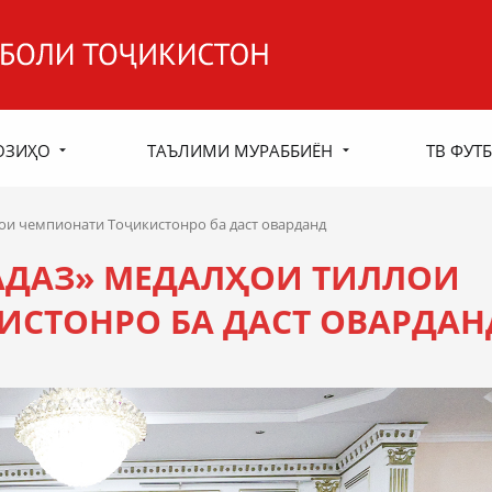
ОЗИҲО
ТАЪЛИМИ МУРАББИЁН
ТВ ФУТБ
ои чемпионати Тоҷикистонро ба даст оварданд
АДАЗ» МЕДАЛҲОИ ТИЛЛОИ
СТОНРО БА ДАСТ ОВАРДАН