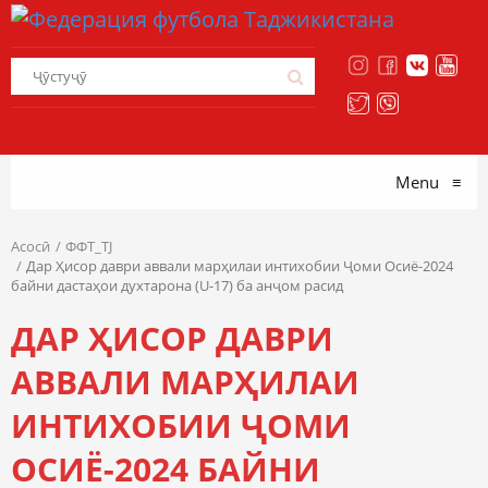
Menu
≡
Асосӣ
ФФТ_TJ
Дар Ҳисор даври аввали марҳилаи интихобии Ҷоми Осиё-2024
байни дастаҳои духтарона (U-17) ба анҷом расид
ДАР ҲИСОР ДАВРИ
АВВАЛИ МАРҲИЛАИ
ИНТИХОБИИ ҶОМИ
ОСИЁ-2024 БАЙНИ