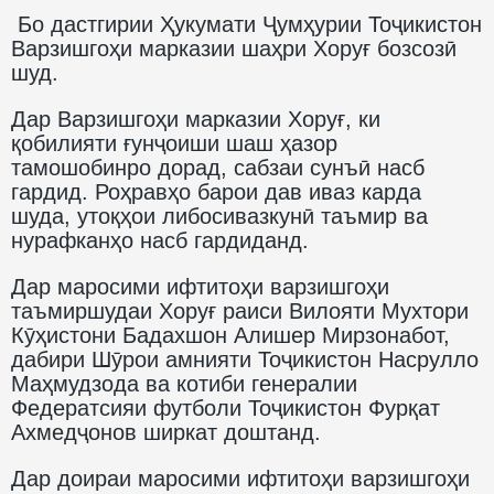
Бо дастгирии Ҳукумати Ҷумҳурии Тоҷикистон
Варзишгоҳи марказии шаҳри Хоруғ бозсозӣ
шуд.
Дар Варзишгоҳи марказии Хоруғ, ки
қобилияти ғунҷоиши шаш ҳазор
тамошобинро дорад, сабзаи сунъӣ насб
гардид. Роҳравҳо барои дав иваз карда
шуда, утоқҳои либосивазкунӣ таъмир ва
нурафканҳо насб гардиданд.
Дар маросими ифтитоҳи варзишгоҳи
таъмиршудаи Хоруғ раиси Вилояти Мухтори
Кӯҳистони Бадахшон Алишер Мирзонабот,
дабири Шӯрои амнияти Тоҷикистон Насрулло
Маҳмудзода ва котиби генералии
Федератсияи футболи Тоҷикистон Фурқат
Ахмедҷонов ширкат доштанд.
Дар доираи маросими ифтитоҳи варзишгоҳи