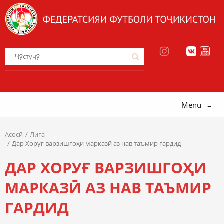
Menu
≡
Асосӣ
Лига
Дар Хоруғ варзишгоҳи марказӣ аз нав таъмир гардид
ДАР ХОРУҒ ВАРЗИШГОҲИ
МАРКАЗӢ АЗ НАВ ТАЪМИР
ГАРДИД