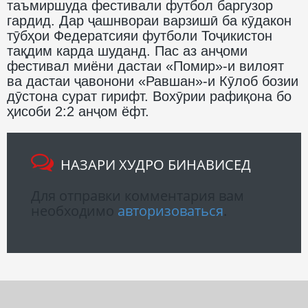
таъмиршуда фестивали футбол баргузор
гардид. Дар ҷашнвораи варзишӣ ба кӯдакон
тӯбҳои Федератсияи футболи Тоҷикистон
тақдим карда шуданд. Пас аз анҷоми
фестивал миёни дастаи «Помир»-и вилоят
ва дастаи ҷавонони «Равшан»-и Кӯлоб бозии
дӯстона сурат гирифт. Вохӯрии рафиқона бо
ҳисоби 2:2 анҷом ёфт.
НАЗАРИ ХУДРО БИНАВИСЕД
Для отправки комментария вам
необходимо
авторизоваться
.