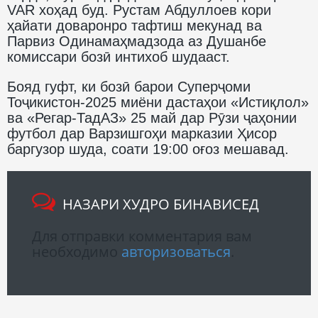
VAR хоҳад буд. Рустам Абдуллоев кори
ҳайати доваронро тафтиш мекунад ва
Парвиз Одинамаҳмадзода аз Душанбе
комиссари бозӣ интихоб шудааст.
Бояд гуфт, ки бозӣ барои Суперҷоми
Тоҷикистон-2025 миёни дастаҳои «Истиқлол»
ва «Регар-ТадАЗ» 25 май дар Рӯзи ҷаҳонии
футбол дар Варзишгоҳи марказии Ҳисор
баргузор шуда, соати 19:00 оғоз мешавад.
НАЗАРИ ХУДРО БИНАВИСЕД
Для отправки комментария вам
необходимо
авторизоваться
.