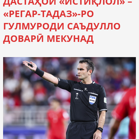
ДАСТАҲОИ «ИСТИҚЛОЛ» –
«РЕГАР-ТАДАЗ»-РО
ГУЛМУРОДИ САЪДУЛЛО
ДОВАРӢ МЕКУНАД