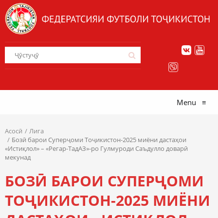
Menu
≡
Асосӣ
Лига
Бозӣ барои Суперҷоми Тоҷикистон-2025 миёни дастаҳои
«Истиқлол» – «Регар-ТадАЗ»-ро Гулмуроди Саъдулло доварӣ
мекунад
БОЗӢ БАРОИ СУПЕРҶОМИ
ТОҶИКИСТОН-2025 МИЁНИ