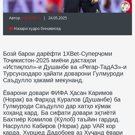
Автор
Info@fft.tj
| 24.05.2025
Назари худро бинависед
Бозӣ барои дарёфти 1XBet-Суперҷоми
Тоҷикистон-2025 миёни дастаҳои
«Истиқлол»-и Душанбе ва «Регар-ТадАЗ»-и
Турсунзодаро ҳайати доварони Гулмуроди
Саъдулло ҳакамӣ мекунанд.
Ёварони довари ФИФА Ҳасан Каримов
(Норак) ва Фарҳод Куралов (Душанбе) ба
Гулмуроди Саъдулло дар хатҳо кӯмак
хоҳанд кард. Ба сифати довари эҳтиётӣ
Бахтиёр Комилов (Кӯлоб) таъйин гардид.
Насрулло Кабиров (Норак) дар VAR кор
карда, Хуршед Дадобоев аз Хуҷанд ёвари