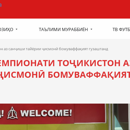
ОЗИҲО
ТАЪЛИМИ МУРАББИЁН
ТВ ФУТБ
н аз санҷиши тайёрии ҷисмонӣ бомуваффақият гузаштанд
ЕМПИОНАТИ ТОҶИКИСТОН А
ҶИСМОНӢ БОМУВАФФАҚИЯ