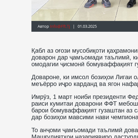
Автор
Info@fft.tj
| 01.03.2025
Қабл аз оғози мусобиқоти қаҳрамони
доварон дар ҷамъомади таълимӣ, ки
омодагии ҷисмонӣ бомуваффақият г
Довароне, ки имсол бозиҳои Лигаи 
меъёрро иҷро карданд ва ягон нафа
Имрӯз, 1 март ноиби президенти Фе
раиси кумитаи доварони ФФТ мебоша
барои бомуваффақият гузаштан аз с
дар бозиҳои мавсими нави чемпиона
То анҷоми ҷамъомади таълимӣ дова
Машғулиятҳои назариявиро дастурд