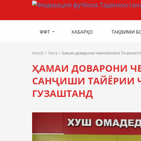
ФФТ
ХАБАРҲО
ТАҚВИМИ Б
Асосӣ
Лига
Ҳамаи доварони чемпионати Тоҷикисто
ҲАМАИ ДОВАРОНИ Ч
САНҶИШИ ТАЙЁРИИ 
ГУЗАШТАНД