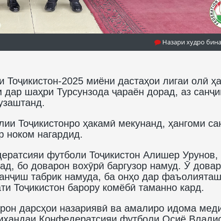
Назари худро бин
и Тоҷикистон-2025 миёни дастаҳои лигаи олӣ ҳ
 дар шаҳри Турсунзода ҷараён дорад, аз санҷ
узаштанд.
олии Тоҷикистонро ҳакамӣ мекунанд, ҳангоми с
р ноком нагардид.
дератсияи футболи Тоҷикистон Алишер Урунов, 
д, бо доварон вохӯрӣ баргузор намуд. Ӯ дова
анҷиш табрик намуда, ба онҳо дар фаъолията
ти Тоҷикистон барору комёбӣ таманно кард.
рон дарсҳои назариявӣ ва амалиро идома мед
иҳандаи Конфедератсияи футболи Осиё Влади