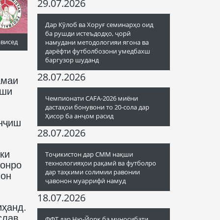
29.07.2026
Дар Кӯлоб ва Хоруғ семинарҳо оид
ба рушди истеъдодҳо, ҷорӣ
ависед
намудани методологияи ягона ва
дарёфти футболбозони умедбахш
баргузор шуданд
28.07.2026
амаи
иши
Чемпионати CAFA-2026 миёни
дастаҳои бонувони то 20-сола дар
Ҳисор ба анҷом расид
анҷиш
28.07.2026
ки
Тоҷикистон дар СММ нақши
технологияҳои рақамӣ ва футболро
ронро
дар таҳкими солимии равонии
шон
ҷавонон муаррифӣ намуд
18.07.2026
иҳанд.
слав
ФФТ дар Ню-Йорк ба муносибати