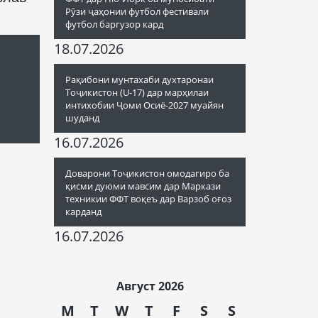
Рӯзи ҷаҳонии футбол фестивали
футбол баргузор кард
18.07.2026
Рақибони мунтахаби духтаронаи
Тоҷикистон (U-17) дар марҳилаи
интихобии Ҷоми Осиё-2027 муайян
шуданд
16.07.2026
Доварони Тоҷикистон омодагиро ба
қисми дуюми мавсим дар Маркази
техникии ФФТ воқеъ дар Варзоб оғоз
карданд
16.07.2026
Август 2026
M
T
W
T
F
S
S