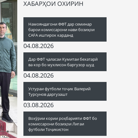
ХАБАРҲОИ ОХИРИН
Намояндагони ФФТ дар семинар
барои комиссарони нави бозиҳои
CAFA иштирок карданд
04.08.2026
Дар ФФТ ҷаласаи Кумитаи бехатарӣ
ва кор бо мухлисон баргузор шуд
04.08.2026
Устураи футболи тоҷик Валерий
Турсунов даргузашт
03.08.2026
Вохӯрии кории роҳбарияти ФФТ бо
комиссарони бозиҳои Лигаи
футболи Тоҷикистон