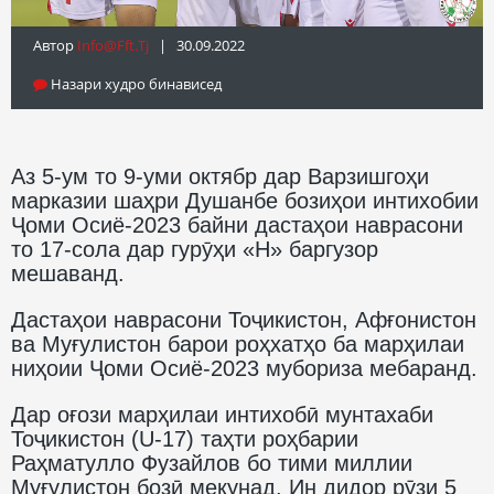
Автор
Info@fft.tj
| 30.09.2022
Назари худро бинависед
Аз 5-ум то 9-уми октябр дар Варзишгоҳи
марказии шаҳри Душанбе бозиҳои интихобии
Ҷоми Осиё-2023 байни дастаҳои наврасони
то 17-сола дар гурӯҳи «Н» баргузор
мешаванд.
Дастаҳои наврасони Тоҷикистон, Афғонистон
ва Муғулистон барои роҳхатҳо ба марҳилаи
ниҳоии Ҷоми Осиё-2023 мубориза мебаранд.
Дар оғози марҳилаи интихобӣ мунтахаби
Тоҷикистон (U-17) таҳти роҳбарии
Раҳматулло Фузайлов бо тими миллии
Муғулистон бозӣ мекунад. Ин дидор рӯзи 5