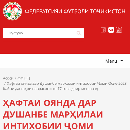
Menu
≡
Асосӣ
ФФТ_TJ
Ҳафтаи оянда дар Душанбе марҳилаи интихобии Ҷоми Осиё-2023
байни дастаҳои наврасони то 17 сола доир мешавад
ҲАФТАИ ОЯНДА ДАР
ДУШАНБЕ МАРҲИЛАИ
ИНТИХОБИИ ҶОМИ