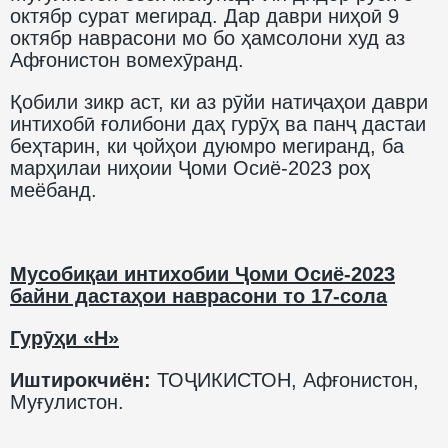
октябр сурат мегирад. Дар даври ниҳоӣ 9
октябр наврасони мо бо ҳамсолони худ аз
Афғонистон вомехӯранд.
Қобили зикр аст, ки аз рӯйи натиҷаҳои даври
интихобӣ ғолибони даҳ гурӯҳ ва панҷ дастаи
беҳтарин, ки ҷойҳои дуюмро мегиранд, ба
марҳилаи ниҳоии Ҷоми Осиё-2023 роҳ
меёбанд.
Мусобиқаи интихобии Ҷоми Осиё-2023
байни дастаҳои наврасони то 17-сола
Гурӯҳи «H»
Иштирокчиён:
ТОҶИКИСТОН, Афғонистон,
Муғулистон.