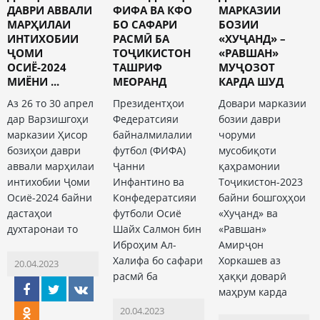
ДАВРИ АВВАЛИ
ФИФА ВА КФО
МАРКАЗИИ
МАРҲИЛАИ
БО САФАРИ
БОЗИИ
ИНТИХОБИИ
РАСМӢ БА
«ХУҶАНД» –
ҶОМИ
ТОҶИКИСТОН
«РАВШАН»
ОСИЁ-2024
ТАШРИФ
МУҶОЗОТ
МИЁНИ ...
МЕОРАНД
КАРДА ШУД
Аз 26 то 30 апрел
Президентҳои
Довари марказии
дар Варзишгоҳи
Федератсияи
бозии даври
марказии Ҳисор
байналмилалии
чоруми
бозиҳои даври
футбол (ФИФА)
мусобиқоти
аввали марҳилаи
Ҷанни
қаҳрамонии
интихобии Ҷоми
Инфантино ва
Тоҷикистон-2023
Осиё-2024 байни
Конфедератсияи
байни бошгоҳҳои
дастаҳои
футболи Осиё
«Хуҷанд» ва
духтаронаи то
Шайх Салмон бин
«Равшан»
Иброҳим Ал-
Амирҷон
Халифа бо сафари
Хоркашев аз
20.04.2023
расмӣ ба
ҳаққи доварӣ
маҳрум карда
20.04.2023