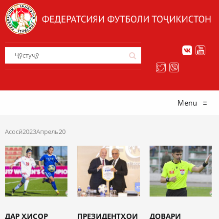
Menu
≡
Асосӣ
2023
Апрель
20
ДАР ҲИСОР
ПРЕЗИДЕНТҲОИ
ДОВАРИ