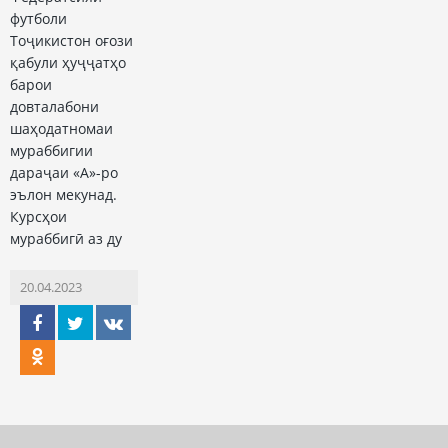
футболи
Тоҷикистон оғози
қабули ҳуҷҷатҳо
барои
довталабони
шаҳодатномаи
мураббигии
дараҷаи «А»-ро
эълон мекунад.
Курсҳои
мураббигӣ аз ду
20.04.2023