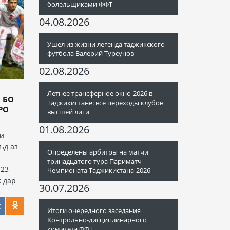
болельщиками ФФТ
04.08.2026
Ушел из жизни легенда таджикского
футбола Валерий Турсунов
02.08.2026
Летнее трансферное окно-2026 в
 БО
Таджикистане: все переходы клубов
РО
высшей лиги
01.08.2026
ии
ъд аз
Определены арбитры на матчи
тринадцатого тура Париматч-
 23
Чемпионата Таджикистана-2026
к дар
30.07.2026
Итоги очередного заседания
Контрольно-дисциплинарного
комитета ФФТ