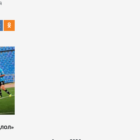
й
ҚЛОЛ»