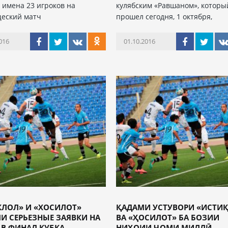
 имена 23 игроков на
кулябским «Равшаном», которы
еский матч
прошел сегодня, 1 октября,
016
01.10.2016
КЛОЛ» И «ХОСИЛОТ»
ҚАДАМИ УСТУВОРИ «ИСТИ
И СЕРЬЕЗНЫЕ ЗАЯВКИ НА
ВА «ҲОСИЛОТ» БА БОЗИИ
В ФИНАЛ КУБКА ...
НИҲОИИ ҶОМИ МИЛЛӢ