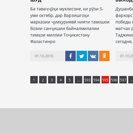
Ба таваҷҷӯҳи мухлисоне, ки рӯзи 5-
Душанби
уми октябр, дар Варзишгоҳи
фархорс
марказии ҷумҳуриявӣ нияти тамошои
победы 
бозии санҷишии байналмилалии
матчах 
тимҳои миллии Тоҷикистону
Таджики
Фаластинро
сегодня,
01.10.2016
01.10.2
1
2
3
4
5
...
593
594
595
596
597
..