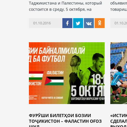
Таджикистана и Палестины, который
объявил
состоится в среду, 5 октября, на
товарищ
01.10.2016
01.10.2
ФУРӮШИ БИЛЕТҲОИ БОЗИИ
«ИСТИ
ТОҶИКИСТОН – ФАЛАСТИН ОҒОЗ
СДЕЛАЛ
ШУД
ВЫХОД 