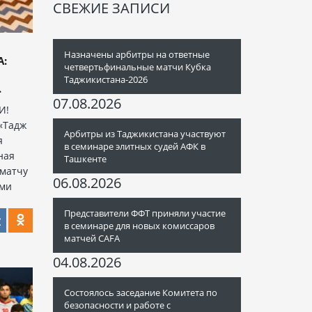
СВЕЖИЕ ЗАПИСИ
Назначены арбитры на ответные
А:
четвертьфинальные матчи Кубка
Таджикистана-2026
.
07.08.2026
И!
 «Тадж
Арбитры из Таджикистана участвуют
я
в семинаре элитных судей АФК в
ная
Ташкенте
матчу
06.08.2026
ыми
Представители ФФТ приняли участие
в семинаре для новых комиссаров
матчей CAFA
04.08.2026
Состоялось заседание Комитета по
безопасности и работе с