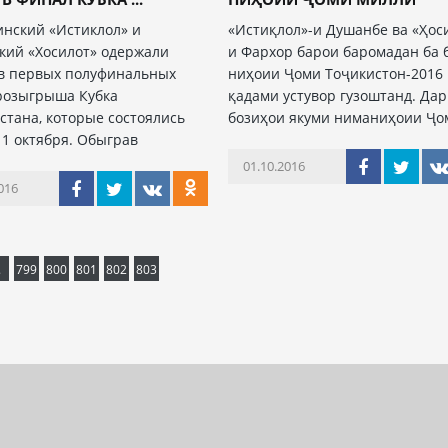
нский «Истиклол» и
«Истиқлол»-и Душанбе ва «Ҳос
кий «Хосилот» одержали
и Фархор барои баромадан ба 
в первых полуфинальных
ниҳоии Ҷоми Тоҷикистон-2016
розыгрыша Кубка
қадами устувор гузоштанд. Дар
стана, которые состоялись
бозиҳои якуми ниманиҳоии Ҷо
 1 октября. Обыграв
01.10.2016
016
.
799
800
801
802
803