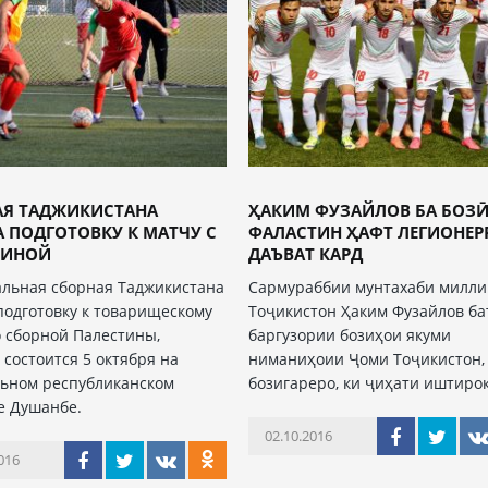
АЯ ТАДЖИКИСТАНА
ҲАКИМ ФУЗАЙЛОВ БА БОЗӢ
 ПОДГОТОВКУ К МАТЧУ С
ФАЛАСТИН ҲАФТ ЛЕГИОНЕР
ТИНОЙ
ДАЪВАТ КАРД
льная сборная Таджикистана
Сармураббии мунтахаби милл
подготовку к товарищескому
Тоҷикистон Ҳаким Фузайлов ба
о сборной Палестины,
баргузории бозиҳои якуми
 состоится 5 октября на
ниманиҳоии Ҷоми Тоҷикистон,
ьном республиканском
бозигареро, ки ҷиҳати иштиро
е Душанбе.
02.10.2016
016