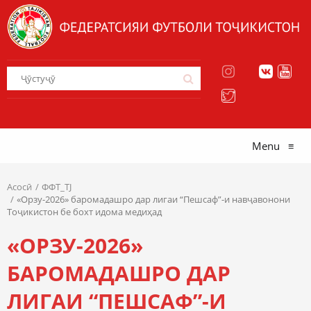
Menu
≡
Асосӣ
ФФТ_TJ
«Орзу-2026» баромадашро дар лигаи “Пешсаф”-и навҷавонони
Тоҷикистон бе бохт идома медиҳад
«ОРЗУ-2026»
БАРОМАДАШРО ДАР
ЛИГАИ “ПЕШСАФ”-И