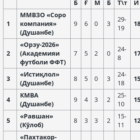
Б
Ғ
М
Б
Т\т
И
ММВЗО
«Соро
29-
1
компания»
9
6
0
3
1
19
(Душанбе)
«Орзу-2026»
24-
2
(Академия
и
7
5
2
0
1
8
футбол
и
ФФТ)
«Исти
қ
лол»
24-
3
8
5
0
3
1
(Душанбе)
18
КМВА
25-
4
9
4
3
2
1
(Душанбе)
10
«Равшан»
15-
5
8
3
3
2
1
(К
ӯлоб
)
11
«Пахтакор-