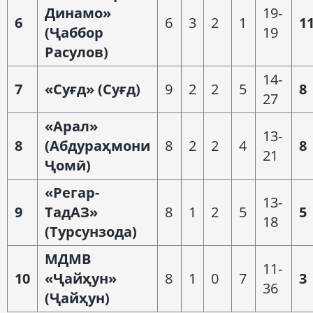
Динамо»
19-
6
6
3
2
1
1
(
Ҷ
аббор
19
Расулов)
14-
7
«С
уғд
» (С
уғд
)
9
2
2
5
8
27
«Арал»
13-
8
(Абдура
ҳ
мони
8
2
2
4
8
21
Ҷ
ом
ӣ
)
«Регар-
13-
9
ТадАЗ»
8
1
2
5
5
18
(Турсунз
ода
)
МДМВ
11-
10
«
Ҷ
ай
ҳ
ун»
8
1
0
7
3
36
(
Ҷ
ай
ҳ
ун)