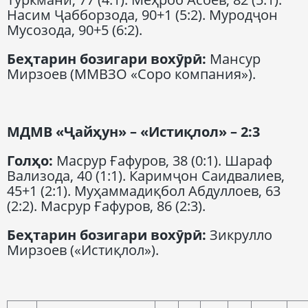
Насим Ҷабборзода, 90+1 (5:2). Муродҷон
Мусозода, 90+5 (6:2).
Беҳтарин бозигари вохӯрӣ
:
Мансур
Мирзоев (ММВЗО «Соро компания»).
МДМВ «
Ҷ
ай
ҳ
ун» – «Исти
қ
лол» – 2:3
Гол
ҳо
:
Масрур Ғафуров, 38 (0:1). Шараф
Вализода, 40 (1:1). Каримҷон Саидвалиев,
45+1 (2:1). Муҳаммадиқбол Абдуллоев, 63
(2:2). Масрур Ғафуров, 86 (2:3).
Беҳтарин бозигари вохӯрӣ
:
Зикрулло
Мирзоев («Истиқлол»).