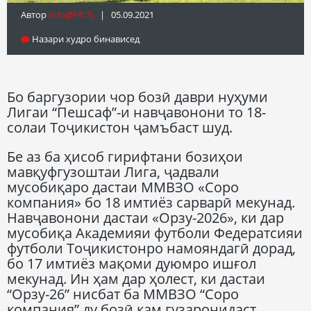
Автор
Info@fft.tj
| 05.09.2021
Назари худро бинависед
Бо баргузории чор бозӣ даври нуҳуми
Лигаи “Пешсаф”-и навҷавонони то 18-
солаи Тоҷикистон ҷамъбаст шуд.
Бе аз ба ҳисоб гирифтани бозиҳои
мавқуфгузоштаи Лига, ҷадвали
мусобиқаро дастаи ММВЗО «Соро
компания» бо 18 имтиёз сарварӣ мекунад.
Навҷавонони дастаи «Орзу-2026», ки дар
мусобиқа Академияи футболи Федератсияи
футболи Тоҷикистонро намояндагӣ дорад,
бо 17 имтиёз мақоми дуюмро ишғол
мекунад. Ин ҳам дар ҳолест, ки дастаи
“Орзу-26” нисбат ба ММВЗО “Соро
компания” ду бозӣ кам гузаронидаст.