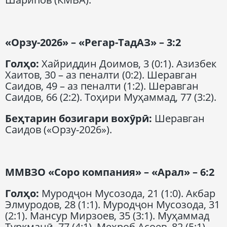
«Орзу-2026» – «Регар-ТадАЗ» – 3:2
Гол
ҳо
:
Хайриддин Доимов, 3 (0:1). Азизбек
Хаитов, 30 – аз пеналти (0:2). Шеравган
Саидов, 49 – аз пеналти (1:2). Шеравган
Саидов, 66 (2:2). Тоҳири Муҳаммад, 77 (3:2).
Беҳтарин бозигари вохӯрӣ
:
Шеравган
Саидов («Орзу-2026»).
ММВЗО
«Соро компания» – «Арал» – 6:2
Гол
ҳо
:
Муродҷон Мусозода, 21 (1:0). Акбар
Элмуродов, 28 (1:1). Муродҷон Мусозода, 31
(2:1). Мансур Мирзоев, 35 (3:1). Муҳаммад
Туркманӣ, 77 (4:1). Меҳроб Асоев, 82 (5:1).