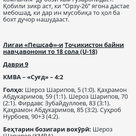
Қобили зикр аст, ки “Орзу-26” ягона дастае
мебошад, ки дар ин мусобиқа то ҳол ба
бохт дучор нашудааст.
Лигаи
«Пешсаф»
-и
Т
оҷикистон байни
навҷавонони то 18 сола
(U-18)
Даври
9
КМВА
– «С
уғ
д» – 4:2
Гол
ҳо
:
Шероз Шарипов, 5 (1:0). Қаҳрамон
Абдукаримов, 59 (1:1). Шероз Шарипов, 70
(2:1). Фирдавс Зубайдуллоев, 83 (3:1).
Қаҳрамон Абдукаримов, 85 (3:2). Суҳроб
Нурбоев, 90+3 (4:2).
Беҳтарин бозигари вохӯрӣ
:
Шероз
Шарипов (КМВА).