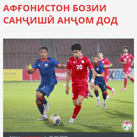
АФҒОНИСТОН БОЗИИ
САНҶИШӢ АНҶОМ ДОД