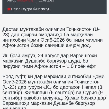
Автор
Info@fft.tj
| 25.08.2025
Назари худро бинависед
Дастаи мунтахаби олимпии Тоҷикистон (U-
23) дар доираи омодагиҳо ба марҳилаи
интихобии Ҷоми Осиё-2026 бо тими миллии
Афғонистон бозии санҷишӣ анҷом дод.
Ин бозӣ имрӯз, 24 август дар Варзишгоҳи
марказии Душанбе баргузор шуда, бо
пирӯзии тими Афғонистон – 1:0 поён ёфт.
Бояд гуфт, ки дар марҳилаи интихобии Ҷоми
Осиё-2026 мунтахаби олимпии Тоҷикистон
(U-23) дар гурӯҳи «К» бо дастаҳои Непал (3
сентябр), Филиппин (6 сентябр) ва Сурия (9
сентябр) рақобат мекунад. Ҳамаи бозиҳо дар
Варзишгоҳи марказии Душанбе баргузор
мешаванд.