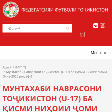
Menu
≡
Асосӣ
ФФТ_TJ
Мунтахаби наврасони Тоҷикистон (U-17) ба қисми ниҳоии Ҷоми
Осиё-2025 роҳ ёфт!
МУНТАХАБИ НАВРАСОНИ
ТОҶИКИСТОН (U-17) БА
ҚИСМИ НИҲОИИ ҶОМИ