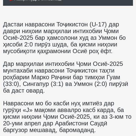
Дастаи наврасони Тоҷикистон (U-17) дар
даври ниҳоии марҳилаи интихобии Ҷоми
Осиё-2025 бар ҳамсолони худ аз Уммон бо
ҳисоби 2:0 пирӯз шуда, ба қисми ниҳоии
мусобиқоти қаҳрамонии Осиё роҳ ёфт.
Дар марҳилаи интихобии Ҷоми Осиё-2025
мунтахаби наврасони Тоҷикистон таҳти
роҳбарии Марко Раҷини бар тимҳои Гуам
(33:0), Сингапур (3:1) ва Уммон (2:0) пирӯзӣ
ба даст овард.
Наврасони мо бо касби нуҳ имтиёз дар
гурӯҳи «J» мақоми аввалро касб карда, ба
қисми ниҳоии Ҷоми Осиё-2025, ки аз 3-юм то
20-уми апрел дар Арабистони Саудӣ
баргузор мешавад, баромаданд.