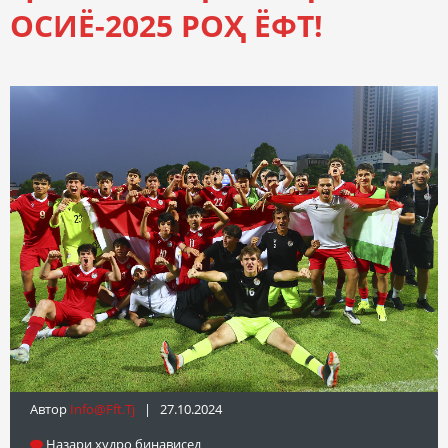
ОСИЁ-2025 РОҲ ЁФТ!
Автор
Info@fft.tj
| 27.10.2024
Назари худро бинависед