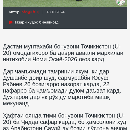
Автор
Info@fft.tj
| 18.10.2024
Назари худро бинависед
Дастаи мунтахаби бонувони Тоҷикистон (U-
20) омодагиҳоро ба даври аввали марҳилаи
интихобии Ҷоми Осиё-2026 оғоз кард.
Дар ҷамъомади тамринии якум, ки дар
Душанбе доир шуд, сармураббӣ Юсуф
Рабиев 26 бозигарро назорат карда, 22
нафарро ба ҷамъомади дуюм даъват кард.
Духтарон дар як рӯз ду маротиба машқ
мекунанд.
Ҳафтаи оянда тими бонувони Тоҷикистон (U-
20) ба Ҷидда сафар карда, бо ҳамсолони худ
аз Арабистони Саудӣ ду бозии дӯстона анҷом