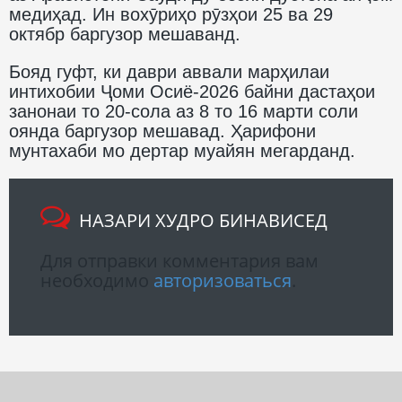
медиҳад. Ин вохӯриҳо рӯзҳои 25 ва 29
октябр баргузор мешаванд.
Бояд гуфт, ки даври аввали марҳилаи
интихобии Ҷоми Осиё-2026 байни дастаҳои
занонаи то 20-сола аз 8 то 16 марти соли
оянда баргузор мешавад. Ҳарифони
мунтахаби мо дертар муайян мегарданд.
НАЗАРИ ХУДРО БИНАВИСЕД
Для отправки комментария вам
необходимо
авторизоваться
.