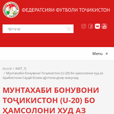
Menu
≡
Асосӣ
ФФТ_TJ
Мунтахаби бонувони Тоҷикистон (U-20) бо ҳамсолони худ аз
Арабистони Саудӣ бозии дӯстона доир мекунад
МУНТАХАБИ БОНУВОНИ
ТОҶИКИСТОН (U-20) БО
ҲАМСОЛОНИ ХУД АЗ