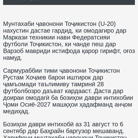
Мунтахаби ҷавонони Тоҷикистон (U-20)
нахустин дастае гардид, ки омодагиро дар
Маркази техникии нави Федератсияи
футболи Тоҷикистон, ки чанде пеш дар
Варзоб мавриди истифода қарор гирифт, оғоз
намуд.
Сармураббии тими ҷавонони Тоҷикистон
Рустам Хоҷаев барои иштирок дар
ҷамъомади таълимиву тамринӣ 28
футболбозро даъват кардааст. Даста дар
доираи омодагӣ ба бозиҳои даври интихобии
Ҷоми Осиё-2027 машқҳои ҳадафманд анҷом
медиҳад.
Бозиҳои даври интихобӣ аз 31 август то 6
сентябр дар Баҳрайн баргузор мешаванд.
Ҳарифони мунтахаби ҷавонони Тоҷикистон