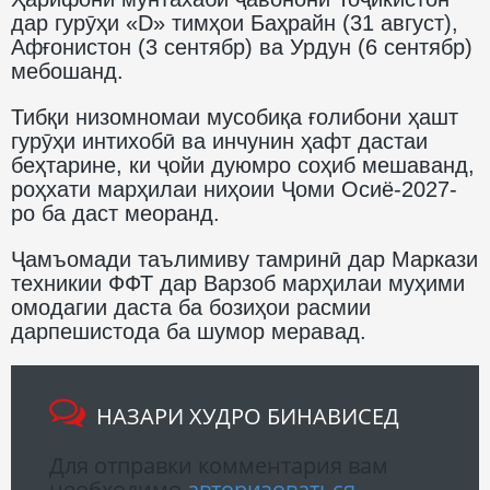
дар гурӯҳи «D» тимҳои Баҳрайн (31 август),
Афғонистон (3 сентябр) ва Урдун (6 сентябр)
мебошанд.
Тибқи низомномаи мусобиқа ғолибони ҳашт
гурӯҳи интихобӣ ва инчунин ҳафт дастаи
беҳтарине, ки ҷойи дуюмро соҳиб мешаванд,
роҳхати марҳилаи ниҳоии Ҷоми Осиё-2027-
ро ба даст меоранд.
Ҷамъомади таълимиву тамринӣ дар Маркази
техникии ФФТ дар Варзоб марҳилаи муҳими
омодагии даста ба бозиҳои расмии
дарпешистода ба шумор меравад.
НАЗАРИ ХУДРО БИНАВИСЕД
Для отправки комментария вам
необходимо
авторизоваться
.