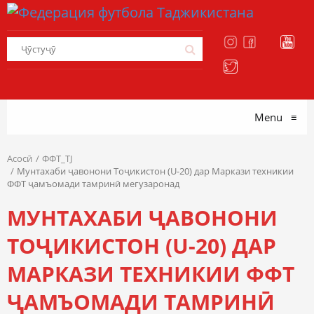
Menu
≡
Асосӣ
ФФТ_TJ
Мунтахаби ҷавонони Тоҷикистон (U-20) дар Маркази техникии
ФФТ ҷамъомади тамринӣ мегузаронад
МУНТАХАБИ ҶАВОНОНИ
ТОҶИКИСТОН (U-20) ДАР
МАРКАЗИ ТЕХНИКИИ ФФТ
ҶАМЪОМАДИ ТАМРИНӢ