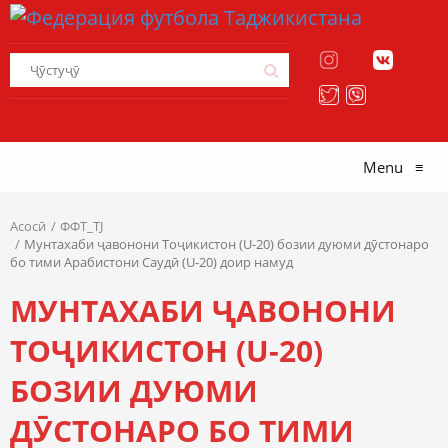
Menu
≡
Асосӣ
ФФТ_TJ
Мунтахаби ҷавонони Тоҷикистон (U-20) бозии дуюми дӯстонаро
бо тими Арабистони Саудӣ (U-20) доир намуд
МУНТАХАБИ ҶАВОНОНИ
ТОҶИКИСТОН (U-20)
БОЗИИ ДУЮМИ
ДӮСТОНАРО БО ТИМИ