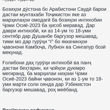
Бозиҳои дӯстона бо Арабистони Саудӣ барои
дастаи мунтахаби Тоҷикистон яке аз
марҳилаҳои омодагӣ ба бозиҳои интихобии
Ҷоми Осиё-2023 ба ҳисоб меравад. Дар
даври интихобӣ, ки аз 14-ум то 18-уми
сентябр дар Душанбе баргузор мешавад,
тими мо дар гурӯҳи “I” бо яккачинҳои
ҷавонони Камбоҷа, Лубнон ва Сингапур бозӣ
мекунад.
Ғолибони даҳ гурӯҳи интихобӣ ва панҷ
дастаи беҳтарин, ки ҷойҳои дуюмро
мегиранд, ба марҳилаи ниҳоии Ҷоми
Осиё-2023 байни ҷавонон, ки аз 1-ум то 18-
уми марти соли оянда дар Ӯзбекистон
баргузор мешавад, роҳ меёбанд.