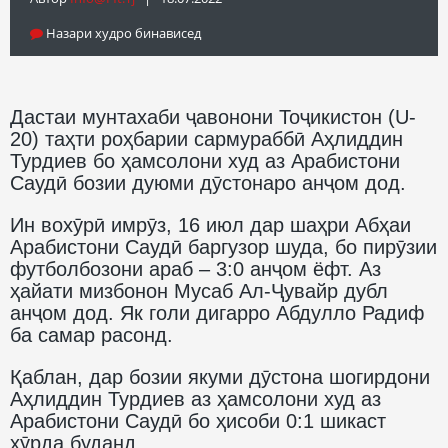
Назари худро бинависед
Дастаи мунтахаби ҷавонони Тоҷикистон (U-
20) таҳти роҳбарии сармураббӣ Аҳлиддин
Турдиев бо ҳамсолони худ аз Арабистони
Саудӣ бозии дуюми дӯстонаро анҷом дод.
Ин вохӯрӣ имрӯз, 16 июл дар шаҳри Абҳаи
Арабистони Саудӣ баргузор шуда, бо пирӯзии
футболбозони араб – 3:0 анҷом ёфт. Аз
ҳайати мизбонон Мусаб Ал-Ҷувайр дубл
анҷом дод. Як голи дигарро Абдулло Радиф
ба самар расонд.
Қаблан, дар бозии якуми дӯстона шогирдони
Аҳлиддин Турдиев аз ҳамсолони худ аз
Арабистони Саудӣ бо ҳисоби 0:1 шикаст
хӯрда буданд.