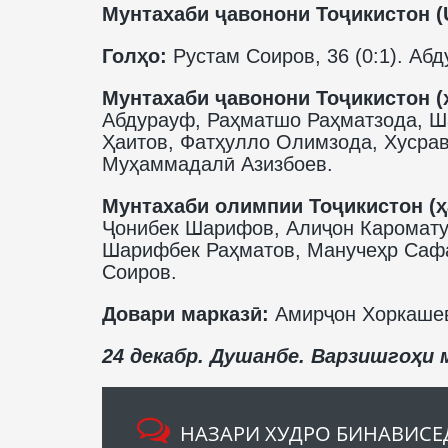
Мунтахаби ҷавонони Тоҷикистон (U
Голҳо:
Рустам Соиров, 36 (0:1). Абд
Мунтахаби ҷавонони Тоҷикистон (
Абдурауф, Раҳматшо Раҳматзода, Ш
Ҳаитов, Фатҳулло Олимзода, Хусрав
Муҳаммадалӣ Азизбоев.
Мунтахаби олимпии Тоҷикистон (ҳ
Ҷонибек Шарифов, Алиҷон Каромату
Шарифбек Раҳматов, Манучеҳр Саф
Соиров.
Довари марказӣ:
Амирҷон Хоркашев
24 декабр. Душанбе. Варзишгоҳи 
НАЗАРИ ХУДРО БИНАВИСЕ