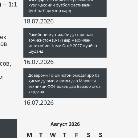
 – 1:1
Рӯзи ҷаҳонии футбол фестивали
футбол баргузор кард
18.07.2026
Рақибони мунтахаби духтаронаи
ек
Тоҷикистон (U-17) дар марҳилаи
ов,
интихобии Ҷоми Осиё-2027 муайян
шуданд
16.07.2026
сов,
Доварони Тоҷикистон омодагиро ба
м
қисми дуюми мавсим дар Маркази
техникии ФФТ воқеъ дар Варзоб оғоз
карданд
16.07.2026
Август 2026
M
T
W
T
F
S
S