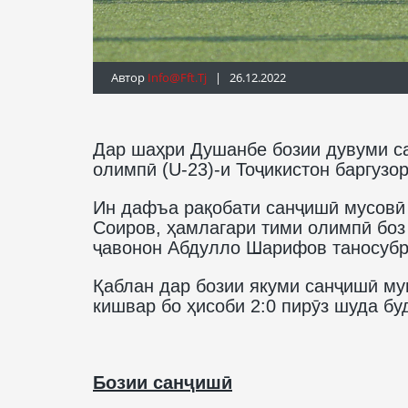
Автор
Info@fft.tj
| 26.12.2022
Дар шаҳри Душанбе бозии дувуми са
олимпӣ (U-23)-и Тоҷикистон баргузо
Ин дафъа рақобати санҷишӣ мусовӣ 
Соиров, ҳамлагари тими олимпӣ боз
ҷавонон Абдулло Шарифов таносубро
Қаблан дар бозии якуми санҷишӣ му
кишвар бо ҳисоби 2:0 пирӯз шуда бу
Бозии санҷишӣ