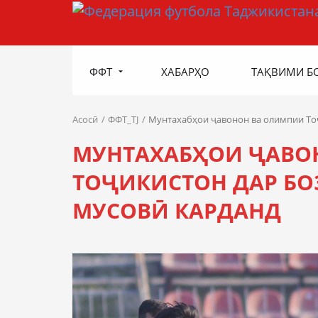
ФФТ
ХАБАРҲО
ТАҚВИМИ Б
Асосӣ
ФФТ_TJ
Мунтахабҳои ҷавонон ва олимпии То
МУНТАХАБҲОИ ҶАВО
ТОҶИКИСТОН ДАР Б
МУСОВӢ КАРДАНД