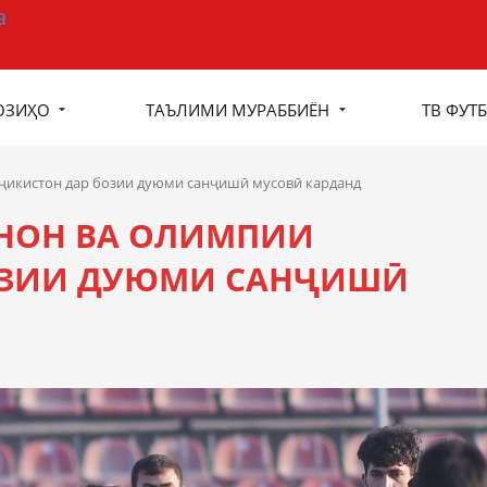
ОЗИҲО
ТАЪЛИМИ МУРАББИЁН
ТВ ФУТБ
ҷикистон дар бозии дуюми санҷишӣ мусовӣ карданд
НОН ВА ОЛИМПИИ
ОЗИИ ДУЮМИ САНҶИШӢ