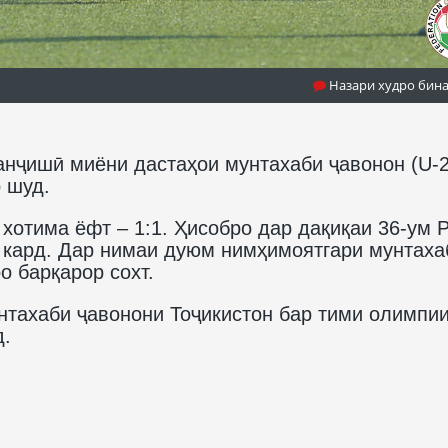
Назари худро бин
нҷишӣ миёни дастаҳои мунтахаби ҷавонон (U-2
р шуд.
хотима ёфт – 1:1. Ҳисобро дар дақиқаи 36-ум 
 кард. Дар нимаи дуюм нимҳимоятгари мунтаха
 барқарор сохт.
нтахаби ҷавонони Тоҷикистон бар тими олимпи
д.