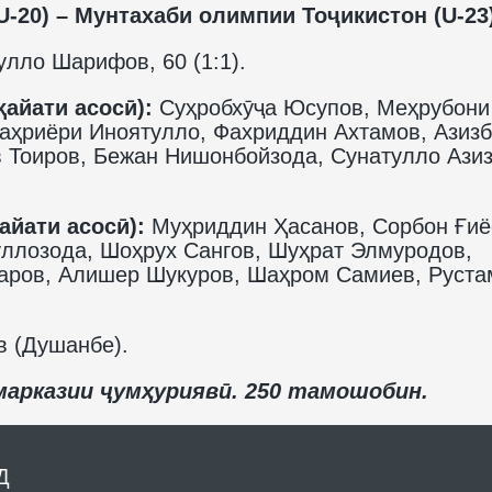
-20) – Мунтахаби олимпии Тоҷикистон (U-23)
улло Шарифов, 60 (1:1).
ҳайати асосӣ):
Суҳробхӯҷа Юсупов, Меҳрубони
аҳриёри Иноятулло, Фахриддин Ахтамов, Азизб
 Тоиров, Бежан Нишонбойзода, Сунатулло Азиз
айати асосӣ):
Муҳриддин Ҳасанов, Сорбон Ғиё
ллозода, Шоҳрух Сангов, Шуҳрат Элмуродов,
аров, Алишер Шукуров, Шаҳром Самиев, Руста
 (Душанбе).
марказии ҷумҳуриявӣ. 250 тамошобин.
Д