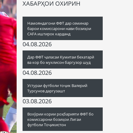
ХАБАРҲОИ ОХИРИН
Намояндагони ФФТ дар семинар
барои комиссарони нави бозиҳои
CAFA иштирок карданд
04.08.2026
Дар ФФТ ҷаласаи Кумитаи бехатарӣ
ва кор бо мухлисон баргузор шуд
04.08.2026
Устураи футболи тоҷик Валерий
Турсунов даргузашт
03.08.2026
Вохӯрии кории роҳбарияти ФФТ бо
комиссарони бозиҳои Лигаи
футболи Тоҷикистон