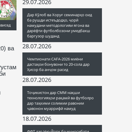
29.07.2026
Дар Кӯлоб ва Хоруғ семинарҳо оид
ба рушди истеъдодҳо, ҷорӣ
ависед
намудани методологияи ягона ва
дарёфти футболбозони умедбахш
баргузор шуданд
28.07.2026
0) ва
Чемпионати CAFA-2026 миёни
дастаҳои бонувони то 20-сола дар
Рустам
Ҳисор ба анҷом расид
би
28.07.2026
и
Тоҷикистон дар СММ нақши
технологияҳои рақамӣ ва футболро
дар таҳкими солимии равонии
ҷавонон муаррифӣ намуд
18.07.2026
ФФТ дар Ню-Йорк ба муносибати