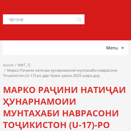
Menu
≡
Асосӣ
ФФТ_TJ
Марко Раҷини натиҷаи ҳунарнамоии мунтахаби наврасони
Тоҷикистон (U-17)-ро дар Ҷоми ҷаҳон-2025 шарҳ дод
МАРКО РАҶИНИ НАТИҶАИ
ҲУНАРНАМОИИ
МУНТАХАБИ НАВРАСОНИ
ТОҶИКИСТОН (U-17)-РО