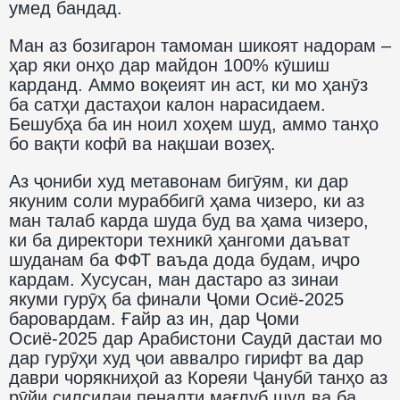
умед бандад.
Ман аз бозигарон тамоман шикоят надорам –
ҳар яки онҳо дар майдон 100% кӯшиш
карданд. Аммо воқеият ин аст, ки мо ҳанӯз
ба сатҳи дастаҳои калон нарасидаем.
Бешубҳа ба ин ноил хоҳем шуд, аммо танҳо
бо вақти кофӣ ва нақшаи возеҳ.
Аз ҷониби худ метавонам бигӯям, ки дар
якуним соли мураббигӣ ҳама чизеро, ки аз
ман талаб карда шуда буд ва ҳама чизеро,
ки ба директори техникӣ ҳангоми даъват
шуданам ба ФФТ ваъда дода будам, иҷро
кардам. Хусусан, ман дастаро аз зинаи
якуми гурӯҳ ба финали Ҷоми Осиё-2025
баровардам. Ғайр аз ин, дар Ҷоми
Осиё-2025 дар Арабистони Саудӣ дастаи мо
дар гурӯҳи худ ҷои аввалро гирифт ва дар
даври чорякниҳоӣ аз Кореяи Ҷанубӣ танҳо аз
рӯйи силсилаи пеналти мағлуб шуд ва ба