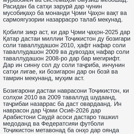
Расидан ба сатҳи зарурӣ дар чунин
мусобиқаҳо ба монанди Ҷоми Ҷаҳон вақт ва
сармоягузории назаррасро талаб мекунад.
Қобили зикр аст, ки дар Ҷоми ҷаҳон-2025 дар
Қатар дастаи миллии Тоҷикистон ду бозигари
соли таваллудашон 2010, ҳафт нафар соли
таваллудашон 2009 ва дувоздаҳ нафар соли
таваллудашон 2008-ро дар бар мегирифт.
Дар ин синну сол ду соли таҷриба, инчунин
сатҳи лигае, ки бозигарон дар он бозӣ ва
тамрин мекунанд, муҳим аст.
Бозигарони дастаи наврасони Тоҷикистон, ки
солҳои 2010 ва 2009 таваллуд шудаанд,
таҷрибаи назаррас ба даст овардаанд. Ин
наврасон дар Ҷоми Осиё-2026 дар
Арабистони Саудӣ асоси дастаро ташкил
медоданд ва Федератсияи футболи
Тоҷикистон метавонад ба онҳо дар оянда