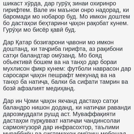
шикаст хӯрда, дар гурӯҳ зинаи охиринро
гирифтем. Вале ин маънои онро надорад, ки
баромади мо нобарор буд. Мо имкон доштем
бо дастаҳои беҳтарини ҷаҳон рақобат кунем.
Гурӯҳи мо бисёр қавӣ буд.
Дар Қатар бозигарони ҷавони мо имкон
доштанд, ки таҷриба гирифта, аз рақибони
сатҳи баландтар омӯзанд. Мо бояд
объективӣ бошем ва на танҳо дар бораи
мухлисон фикр кунем: футболи наврасон дар
саросари ҷаҳон пешрафт мекунад ва на
танҳо ба натиҷа, балки ба сифати тамрин ва
бозӣ афзалият медиҳанд.
Дар ин Ҷоми ҷаҳон якчанд дастаҳо сатҳи
баландро нишон доданд, ки натиҷаи раванди
дарозмуддати рушд аст. Муваффақияти
дастаҳои пурқувват натиҷаи чандинсолаи
сармоягузорӣ дар инфрасохтор, таълими
мураббиён ва системаҳои омӯзиш мебошад.