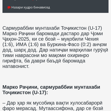
Назари худро бинависед
Сармураббии мунтахаби Тоҷикистон (U-17)
Марко Раҷини баромади дастаро дар Ҷоми
Ҷаҳон-2025, ки се бозӣ – муқобили Чехия
(1:6), ИМА (1:6) ва Буркина-Фасо (0:2) анҷом
дод, шарҳ дод. Дар натиҷаи марҳилаи гурӯҳӣ
тими наврасони мо мақоми охиринро
гирифта, ба даври баъдӣ баромада
натавонист.
Марко Раҷини, сармураббии мунтахаби
Тоҷикистон (U-17):
– Дар ҳар як мусобиқа вақти хулосабарорӣ
фаро мерасад. Мутаассифона, дар се бозӣ