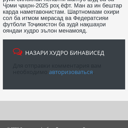
Ҷоми ҷаҳон-2025 роҳ ёфт. Ман аз ин бештар
карда наметавонистам. Шартномаам охири
сол ба итмом мерасад ва Федератсияи
футболи Тоҷикистон ба зудӣ нақшаҳои
ояндаи худро эълон менамояд.
НАЗАРИ ХУДРО БИНАВИСЕД
Для отправки комментария вам
необходимо
авторизоваться
.