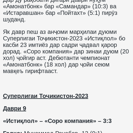
«Амонатбонк» бар «Самандар» (10:3) ва
«Истаравшан» бар «Пойтахт» (5:1) пирӯз
шуданд.
Як давр пеш аз анҷоми марҳилаи дуюми
Суперлигаи Тоҷикистон-2023 «Истиқлол» бо
касби 23 имтиёз дар садри ҷадвал қарор
дорад. «Соро компания» дар зинаи дуюм (20
хол) ҷойгир аст. Дебютанти чемпионат
«Амонатбонк» (18 хол) дар ҷойи сеюм
мавқеъ гирифтааст.
Суперлигаи Тоҷикистон-2023
Даври 9
«Истиқлол» – «Соро компания» – 3:3