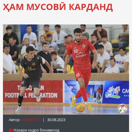
ҲАМ МУСОВӢ КАРДАНД
Автор
Info@fft.tj
| 30.08.2023
Назари худро бинависед