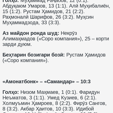
Голҳо:
Муҳаммад Раҷабов, 12 (0:1).
Абдуқаюм Умаров, 13 (1:1). Алӣ Муҳибалиён,
15 (1:2). Рустам Ҳамидов, 21 (2:2).
Раҳмоналӣ Шарифов, 26 (3:2). Муҳсин
Муҳаммадзода, 33 (3:3).
Аз майдон ронда шуд:
Некрӯз
Алимаҳмадов («Соро компания»), 25 – корти
зарди дуюм.
Беҳтарин бозигари бозӣ:
Рустам Ҳамидов
(«Соро компания»).
«Амонатбонк» – «Самандар» – 10:3
Голҳо:
Низом Маҳмаев, 1 (0:1). Фаридун
Неъматов, 3 (1:1). Умед Кузиев, 6 (2:1).
Холмуъмин Ҳамроев, 8 (2:2). Фирӯз Сангов,
8 (3:2). Акбар Ҳаитов, 10 (3:3). Идибой