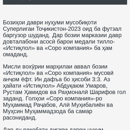
Бозиҳои даври нуҳуми мусобиқоти
Суперлигаи Тоҷикистон-2023 оид ба футзал
баргузор шуданд. Дар бозии марказии давр
довталабони асосӣ барои медали тилло-
«Истиқлол» ва «Соро компания» ба ҳам
омаданд.
Мисли вохӯрии марҳилаи аввал бозии
«Истиқлол» ва «Соро компания» мусовӣ
анҷом ёфт. Ин дафъа бо ҳисоби 3:3. Аз
ҳайати «Истиқлол» Абдуқаюм Умаров,
Рустам Ҳамидов ва Раҳмоналӣ Шарифов гол
заданд. Голҳои «Соро компания»-ро
Муҳаммад Раҷабов, Алӣ Муҳибалиён ва
Муҳсин Муҳаммадзода ба самар
расониданд.
Дар ду рақобати дигари даври нуҳум