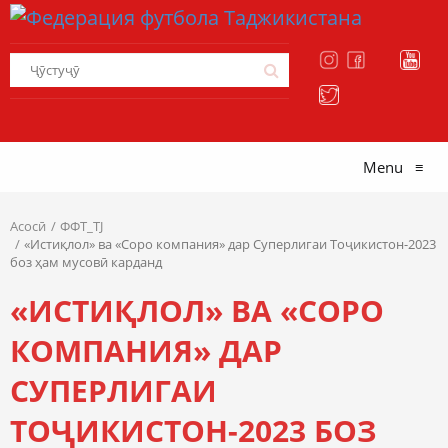
Menu
≡
Асосӣ
ФФТ_TJ
«Истиқлол» ва «Cоро компания» дар Суперлигаи Тоҷикистон-2023
боз ҳам мусовӣ карданд
«ИСТИҚЛОЛ» ВА «CОРО
КОМПАНИЯ» ДАР
СУПЕРЛИГАИ
ТОҶИКИСТОН-2023 БОЗ