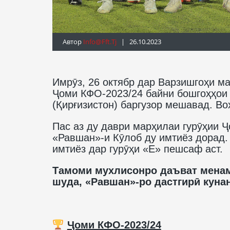
Автор
Info@fft.tj
| 26.10.2023
Имрӯз, 26 октябр дар Варзишгоҳи м
Ҷоми КФО-2023/24 байни бошгоҳҳои 
(Қирғизистон) баргузор мешавад. Во
Пас аз ду даври марҳилаи гурӯҳии 
«Равшан»-и Кӯлоб ду имтиёз дорад.
имтиёз дар гурӯҳи «Е» пешсаф аст.
Тамоми мухлисонро даъват менам
шуда, «Равшан»-ро дастгирӣ куна
Ҷоми КФО-2023/24