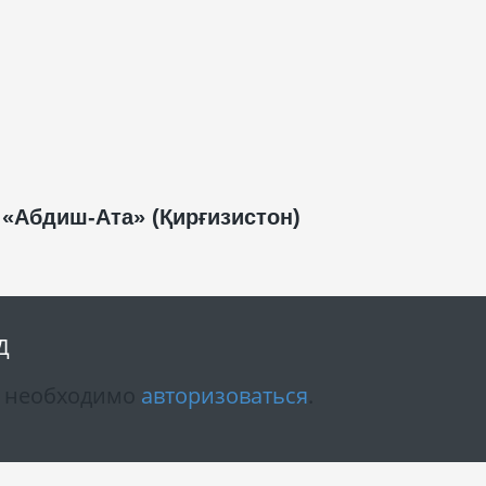
«Абдиш-Ата» (Қирғизистон)
Д
м необходимо
авторизоваться
.