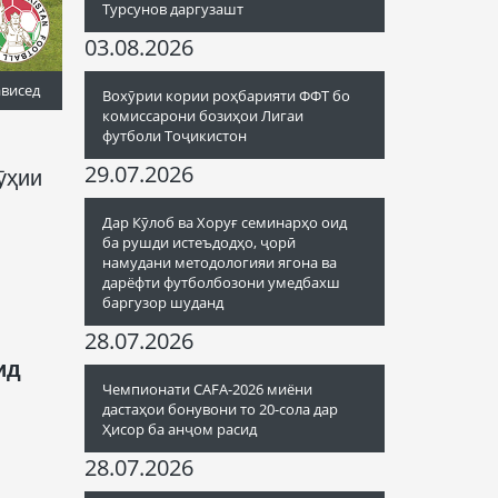
Турсунов даргузашт
03.08.2026
ависед
Вохӯрии кории роҳбарияти ФФТ бо
комиссарони бозиҳои Лигаи
футболи Тоҷикистон
29.07.2026
ӯҳии
Дар Кӯлоб ва Хоруғ семинарҳо оид
ба рушди истеъдодҳо, ҷорӣ
намудани методологияи ягона ва
дарёфти футболбозони умедбахш
баргузор шуданд
28.07.2026
ид
Чемпионати CAFA-2026 миёни
дастаҳои бонувони то 20-сола дар
Ҳисор ба анҷом расид
28.07.2026