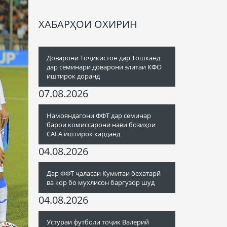
ХАБАРҲОИ ОХИРИН
Доварони Тоҷикистон дар Тошканд
дар семинари доварони элитаи КФО
иштирок доранд
07.08.2026
Намояндагони ФФТ дар семинар
барои комиссарони нави бозиҳои
CAFA иштирок карданд
04.08.2026
Дар ФФТ ҷаласаи Кумитаи бехатарӣ
ва кор бо мухлисон баргузор шуд
04.08.2026
Устураи футболи тоҷик Валерий