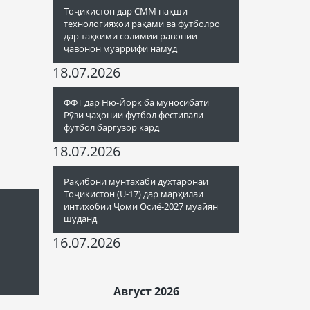
Тоҷикистон дар СММ нақши
технологияҳои рақамӣ ва футболро
дар таҳкими солимии равонии
ҷавонон муаррифӣ намуд
18.07.2026
ФФТ дар Ню-Йорк ба муносибати
Рӯзи ҷаҳонии футбол фестивали
футбол баргузор кард
18.07.2026
Рақибони мунтахаби духтаронаи
Тоҷикистон (U-17) дар марҳилаи
интихобии Ҷоми Осиё-2027 муайян
шуданд
16.07.2026
Август 2026