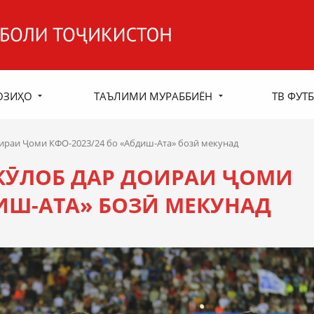
ОЗИҲО
ТАЪЛИМИ МУРАББИЁН
ТВ ФУТБ
ираи Ҷоми КФО-2023/24 бо «Абдиш-Ата» бозӣ мекунад
КӮЛОБ ДАР ДОИРАИ ҶОМИ
ДИШ-АТА» БОЗӢ МЕКУНАД