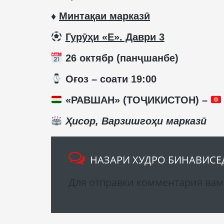
♦️
Минтақаи марказӣ
️
Гурӯҳи «E». Даври 3
26 октябр (панҷшанбе)
️ Оғоз – соати 19:00
«РАВШАН» (ТОҶИКИСТОН) –
Ҳисор, Варзишгоҳи марказӣ
НАЗАРИ ХУДРО БИНАВИСЕ
Для отправки комментария ва