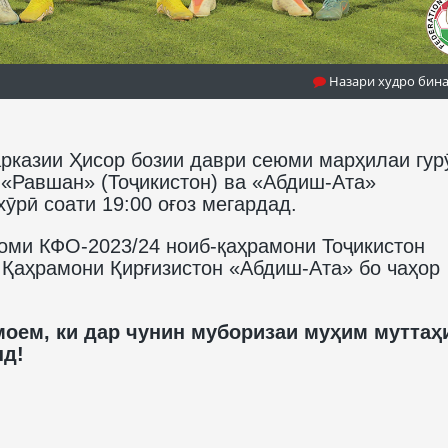
Назари худро бин
арказии Ҳисор бозии даври сеюми марҳилаи гур
«Равшан» (Тоҷикистон) ва «Абдиш-Ата»
хӯрӣ соати 19:00 оғоз мегардад.
Ҷоми КФО-2023/24 ноиб-қаҳрамони Тоҷикистон
 Қаҳрамони Қирғизистон «Абдиш-Ата» бо чаҳор
оем, ки дар чунин муборизаи муҳим муттаҳ
нд!