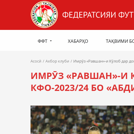
ФФТ
ХАБАРҲО
ТАҚВИМИ Б
Асосӣ
Ахбор клуби
Имрӯз «Равшан»-и Кӯлоб дар до
ИМРӮЗ «РАВШАН»-И 
КФО-2023/24 БО «АБ