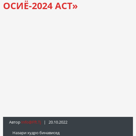
ОСИЁ-2024 АСТ»
Автор
Info@fft.tj
| 20.10.2022
Назари худро бинависед