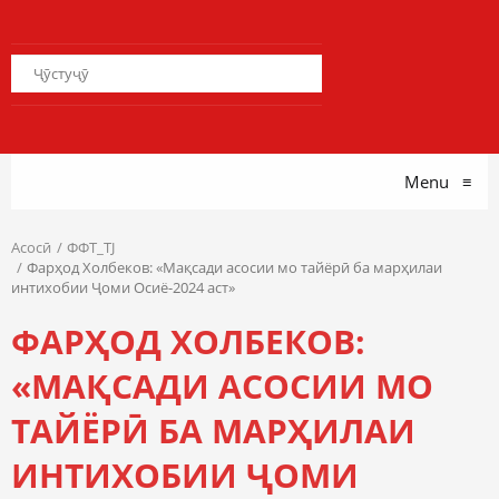
Menu
≡
Асосӣ
ФФТ_TJ
Фарҳод Холбеков: «Мақсади асосии мо тайёрӣ ба марҳилаи
интихобии Ҷоми Осиё-2024 аст»
ФАРҲОД ХОЛБЕКОВ:
«МАҚСАДИ АСОСИИ МО
ТАЙЁРӢ БА МАРҲИЛАИ
ИНТИХОБИИ ҶОМИ