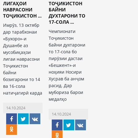
ЛИГАҲОИ
ТОҶИКИСТОН
НАВРАСОНИ
БАЙНИ
ТОҶИКИСТОН ...
ДУХТАРОНИ ТО
17-СОЛА ...
Имрӯз, 13 октябр
Чемпионати
дар тарабхонаи
Тоҷикистон
«Бухоро»-и
байни духтарони
Душанбе аз
то 17-сола бо
мусобиқаҳои
пирӯзии дастаи
лигаи наврасони
«Бешкент»-и
Тоҷикистон
ноҳияи Носири
байни
Хусрав ба анҷом
бозигарони то 14
расид. Дар
ва 16-сола
мубориза барои
натиҷагирӣ карда
медалҳо
14.10.2024
14.10.2024